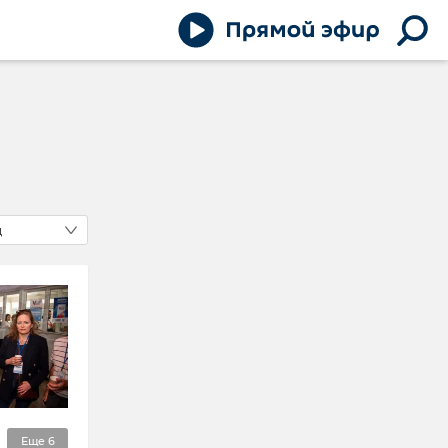
д
Еще
6