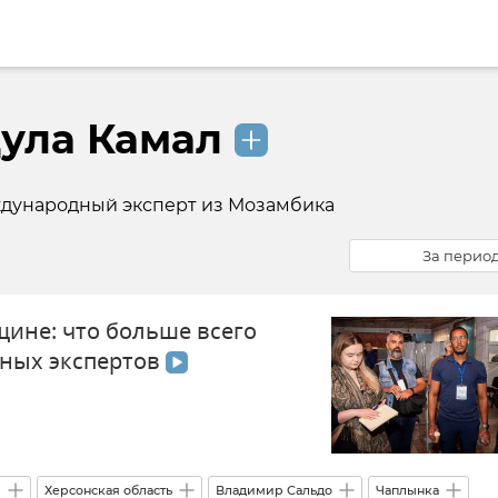
ула Камал
дународный эксперт из Мозамбика
За перио
ине: что больше всего
нных экспертов
ы
Херсонская область
Владимир Сальдо
Чаплынка