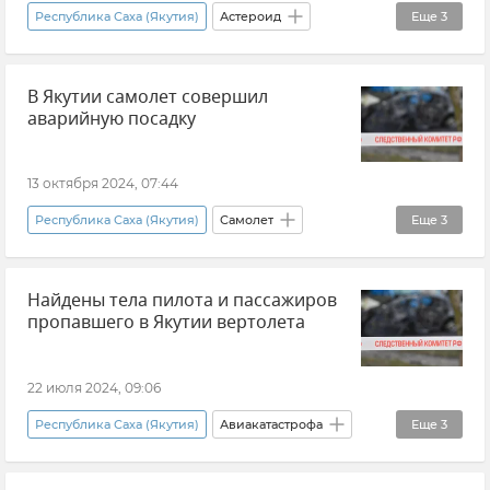
Республика Саха (Якутия)
Астероид
Еще
3
космос
Новости
В Якутии самолет совершил
Астероид COWEPC5 прошел над атмосферой в Якутии
аварийную посадку
13 октября 2024, 07:44
Республика Саха (Якутия)
Самолет
Еще
3
Авиакатастрофа
Новости
Найдены тела пилота и пассажиров
СК РФ (Следственный комитет Российской Федерации)
пропавшего в Якутии вертолета
22 июля 2024, 09:06
Республика Саха (Якутия)
Авиакатастрофа
Еще
3
Вертолет
Новости
Происшествия