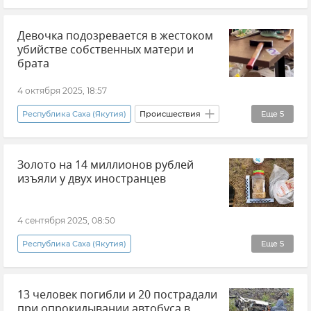
Россия
Девочка подозревается в жестоком
убийстве собственных матери и
брата
4 октября 2025, 18:57
Республика Саха (Якутия)
Происшествия
Еще
5
Убийство
Золото на 14 миллионов рублей
СК РФ (Следственный комитет Российской Федерации)
изъяли у двух иностранцев
Новости
дети
Уголовный кодекс
4 сентября 2025, 08:50
Республика Саха (Якутия)
Еще
5
Контрабанда драгоценных металлов
13 человек погибли и 20 пострадали
Контрабанда
Происшествия
при опрокидывании автобуса в