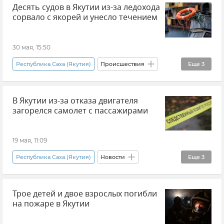
Десять судов в Якутии из-за ледохода
сорвало с якорей и унесло течением
30 мая, 15:50
Республика Саха (Якутия)
Происшествия
Еще
3
Новости
Россия
Погода
В Якутии из-за отказа двигателя
загорелся самолет с пассажирами
19 мая, 11:09
Республика Саха (Якутия)
Новости
Еще
3
Происшествия
Самолет
Трое детей и двое взрослых погибли
Авиакатастрофа
на пожаре в Якутии