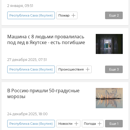
2 января, 09:51
Республика Саха (Якутия)
Пожар
Еще
2
Происшествия
Новости
Машина с 8 людьми провалилась
под лед в Якутске - есть погибшие
27 декабря 2025, 07:51
Республика Саха (Якутия)
Происшествия
Еще
3
Новости
Генеральная прокуратура России
В Россию пришли 50-градусные
Общество
морозы
24 декабря 2025, 18:00
Республика Саха (Якутия)
Новости
Погода
Еще
1