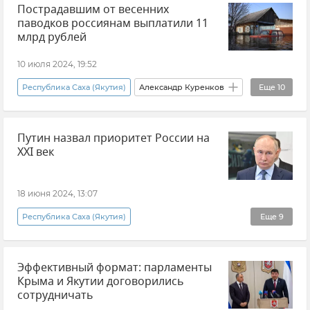
Пострадавшим от весенних
паводков россиянам выплатили 11
млрд рублей
10 июля 2024, 19:52
Республика Саха (Якутия)
Александр Куренков
Еще
10
МЧС РФ (Министерство чрезвычайных ситуаций Российской Федерации)
Путин назвал приоритет России на
Паводки
Весенние паводки в России
XXI век
Выплаты и компенсации
Новости
Общество
Оренбургская область
18 июня 2024, 13:07
Омская область
Тюменская область
Республика Саха (Якутия)
Еще
9
Курганская область
Владимир Путин (политик)
Россия
Эффективный формат: парламенты
Политика
Дальний Восток
Ипотека
Крыма и Якутии договорились
Золото
Экономика
БАМ
сотрудничать