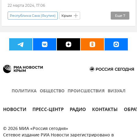
Новости
22 марта 2024, 17:06
Республика Саха (Якутия)
Крым
Еще
7
Новости Крыма
Россия
Политика
Сотрудничество
Государственный совет РК (Госсовет)
Владимир Константинов
Алексей Еремеев
ПОЛИТИКА
ОБЩЕСТВО
ПРОИСШЕСТВИЯ
ВИЗУАЛ
НОВОСТИ
ПРЕСС-ЦЕНТР
РАДИО
КОНТАКТЫ
ОБРА
© 2026 МИА «Россия сегодня»
Сетевое издание РИА Новости зарегистрировано в