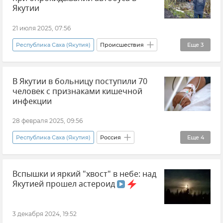
МВД РФ (Министерство внутренних дел Российской Федерации)
Якутии
Новости
21 июля 2025, 07:56
Республика Саха (Якутия)
Происшествия
Еще
3
ДТП
В Якутии в больницу поступили 70
СК РФ (Следственный комитет Российской Федерации)
человек с признаками кишечной
Новости
инфекции
28 февраля 2025, 09:56
Республика Саха (Якутия)
Россия
Еще
4
Новости
Массовое отравление
Вспышки и яркий "хвост" в небе: над
Здравоохранение в России
Происшествия
Якутией прошел астероид
3 декабря 2024, 19:52