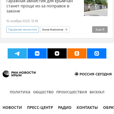
Гаражная амнистия для крымчан
Владимир Константинов
станет проще из-за поправок в
Государственный совет РК (Госсовет)
законе
Наталья Пеньковская
15 ноября 2023, 13:18
Здравоохранение в Крыму и Севастополе
Гаражная амнистия
Анна Анюхина
Еще
8
Минздрав Крыма
Недвижимость
Кадастр
Ситуация с корью в Крыму
Анна Анюхина
Центр землеустройства и кадастровой оценки
Совет министров РК
Херсон
Гараж
Крым
Новости Крыма
Высшее образование в Крыму
Новости
Закон и право
Константин Пащенко
Ялта
ПОЛИТИКА
ОБЩЕСТВО
ПРОИСШЕСТВИЯ
ВИЗУАЛ
НОВОСТИ
ПРЕСС-ЦЕНТР
РАДИО
КОНТАКТЫ
ОБРА