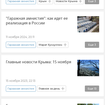
Гаражная амнистия
Крым
Новости Крыма
Еще
3
Россия
Государственная Дума РФ
"Гаражная амнистия": как идет ее
Новости
реализация в России
11 ноября 2024, 20:11
Гаражная амнистия
Марат Хуснуллин
Еще
3
Новости
Россия
Закон и право
Главные новости Крыма: 15 ноября
15 ноября 2023, 22:13
Гаражная амнистия
Главное за день
Еще
13
Игорь Коломойский*