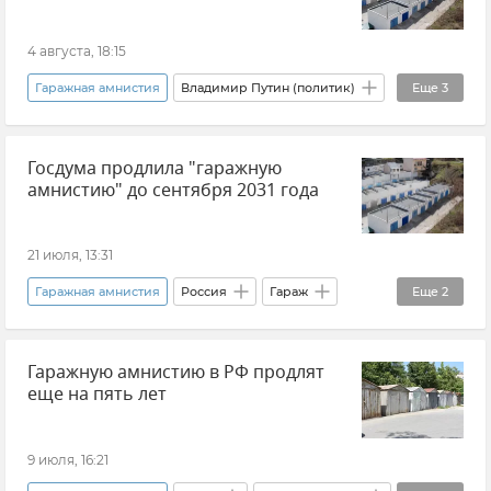
4 августа, 18:15
Гаражная амнистия
Владимир Путин (политик)
Еще
3
Закон и право
Новости
Россия
Госдума продлила "гаражную
амнистию" до сентября 2031 года
21 июля, 13:31
Гаражная амнистия
Россия
Гараж
Еще
2
Государственная Дума РФ
Новости
Гаражную амнистию в РФ продлят
еще на пять лет
9 июля, 16:21