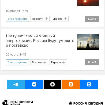
14 апреля, 17:39
Энергокризис
Новости
Европа
Еще
2
Международный валютный фонд (МВФ)
Наступает самый мощный
Прогноз
энергокризис: Россию будут умолять
о поставках
26 марта, 14:13
Энергокризис
Россия
Европа
Еще
3
Великобритания
Энергоресурсы
Кирилл Дмитриев