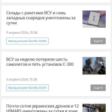
Министерство обороны РФ
Склады с ракетами ВСУ и семь
Вооруженные силы России
западных снарядов уничтожены за
ВСУ (Вооруженные силы Украины)
сутки
Потери ВСУ
Беспилотник (БПЛА, дрон)
11 апреля 2024, 13:28
ПВО
Поставки западного оружия Украине
Авиационная бомба JDAM
Еще
9
Министерство обороны РФ
ВСУ за неделю потеряли шесть
Вооруженные силы России
самолетов и пять установок С-300
ВСУ (Вооруженные силы Украины)
Потери ВСУ
ПВО
Авиация
5 апреля 2024, 15:28
Воздушно-космические силы (ВКС)
HIMARS
Авиационная бомба JDAM
Еще
9
Беспилотник (БПЛА, дрон)
Министерство обороны РФ
Новости СВО
Почти сотня украинских дронов и 12
Вооруженные силы России
HIMARS уничтожены за сутки в зоне