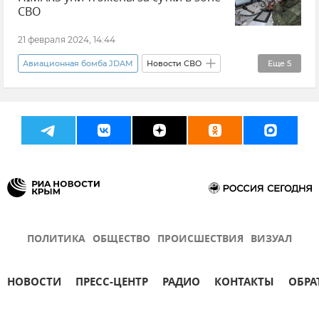
ВСУ (Вооруженные силы Украины)
СВО
Потери ВСУ
HIMARS
21 февраля 2024, 14:44
Авиабомба Hammer
РСЗО Vampire
Авиационная бомба JDAM
Новости СВО
Еще
5
Поставки западного оружия Украине
Вооруженные силы России
ПВО
Беспилотник (БПЛА, дрон)
HIMARS
Потери ВСУ
ПОЛИТИКА
ОБЩЕСТВО
ПРОИСШЕСТВИЯ
ВИЗУАЛ
НОВОСТИ
ПРЕСС-ЦЕНТР
РАДИО
КОНТАКТЫ
ОБРА