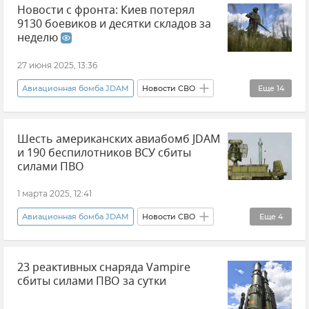
Новости с фронта: Киев потерял
9130 боевиков и десятки складов за
неделю
27 июня 2025, 13:36
Авиационная бомба JDAM
Новости СВО
Еще
14
Министерство обороны РФ
Шесть американских авиабомб JDAM
Вооруженные силы России
и 190 беспилотников ВСУ сбиты
ВСУ (Вооруженные силы Украины)
силами ПВО
Потери ВСУ
ПВО
1 марта 2025, 12:41
Поставки западного оружия Украине
Авиационная бомба JDAM
Новости СВО
Еще
4
Группировка войск "Днепр"
ПВО
Министерство обороны РФ
Группировка войск "Южная"
23 реактивных снаряда Vampire
Беспилотник (БПЛА, дрон)
сбиты силами ПВО за сутки
Группировка войск "Север"
Поставки западного оружия Украине