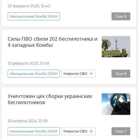
Группировка войск "Восток"
25 февраля 2025, 12:40
Группировка войск "Запад"
Авиационная бомба JDAM
Еще
8
Группировка войск "Центр"
HIMARS
Министерство обороны РФ
ПВО
Bradley
Силы ПВО сбили 202 беспилотника и
Новости СВО
РСЗО Vampire
4 западных бомбы
Беспилотник (БПЛА, дрон)
Вооруженные силы России
13 февраля 2025, 12:49
ВСУ (Вооруженные силы Украины)
Авиационная бомба JDAM
Новости СВО
Еще
8
Поставки западного оружия Украине
Министерство обороны РФ
ПВО
Уничтожен цех сборки украинских
Вооруженные силы России
Потери ВСУ
беспилотников
Поставки западного оружия Украине
HIMARS
Авиабомба Hammer
29 апреля 2024, 13:39
Беспилотник (БПЛА, дрон)
Авиационная бомба JDAM
Новости СВО
Еще
7