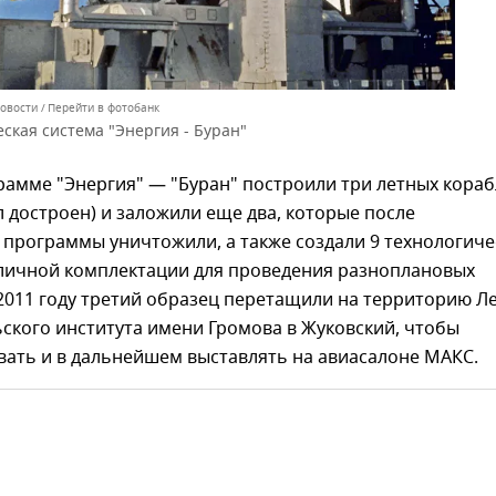
Новости
Перейти в фотобанк
ская система "Энергия - Буран"
рамме "Энергия" — "Буран" построили три летных кораб
л достроен) и заложили еще два, которые после
программы уничтожили, а также создали 9 технологиче
зличной комплектации для проведения разноплановых
2011 году третий образец перетащили на территорию Л
ского института имени Громова в Жуковский, чтобы
вать и в дальнейшем выставлять на авиасалоне МАКС.