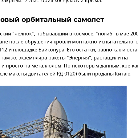
закрыли. Эта история коснулась и Крыма.
овый орбитальный самолет
ский "челнок", побывавший в космосе, "погиб" в мае 20
стане после обрушения кровли монтажно-испытательног
112-й площадке Байконура. Его остатки, равно как и оста
там же экземпляра ракеты "Энергия", растащили на
о и просто на металлолом. По некоторым данным, кое-ка
исле макеты двигателей РД-0120) были проданы Китаю.