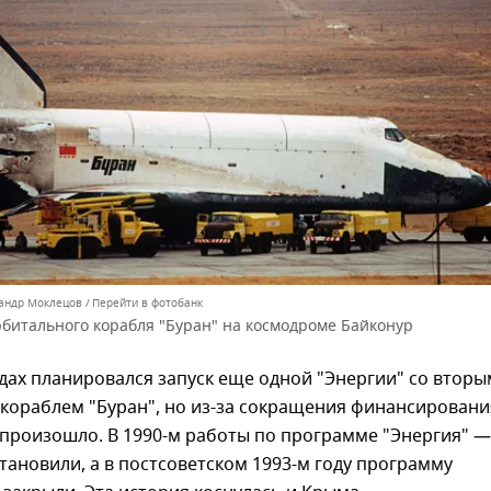
сандр Моклецов
Перейти в фотобанк
битального корабля "Буран" на космодроме Байконур
одах планировался запуск еще одной "Энергии" со вторы
кораблем "Буран", но из-за сокращения финансировани
е произошло. В 1990-м работы по программе "Энергия" —
тановили, а в постсоветском 1993-м году программу