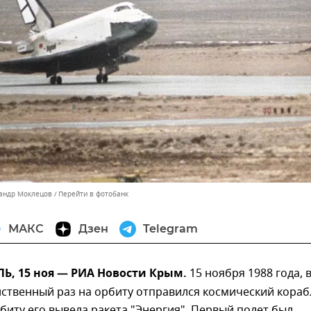
сандр Моклецов
Перейти в фотобанк
МАКС
Дзен
Telegram
, 15 ноя — РИА Новости Крым.
15 ноября 1988 года, 
нственный раз на орбиту отправился космический кораб
рбиту его вывела ракета "Энергия". Первый полет был