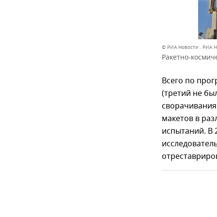
© РИА Новости . РИА 
Ракетно-космиче
Всего по прог
(третий не бы
сворачивания 
макетов в ра
испытаний. В 
исследователь
отреставриро