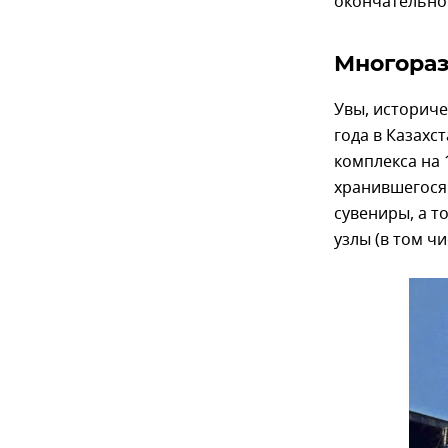
окончательно 
Многораз
Увы, историче
года в Казах
комплекса на 
хранившегося 
сувениры, а т
узлы (в том ч