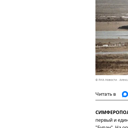
© РИА Новости . Алек
Читать в
СИМФЕРОПОЛЬ
первый и еди
"Буран". На о