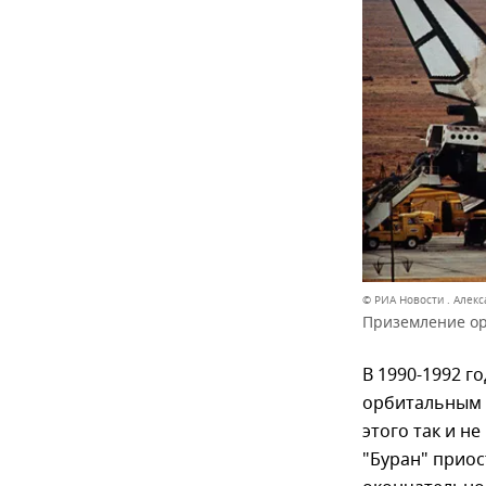
© РИА Новости . Алек
Приземление ор
В 1990-1992 г
орбитальным 
этого так и н
"Буран" приос