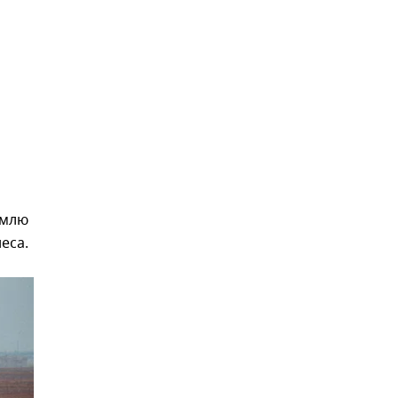
емлю
еса.