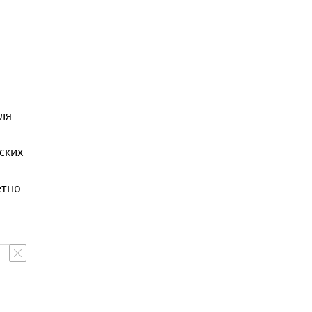
ля
ских
етно-