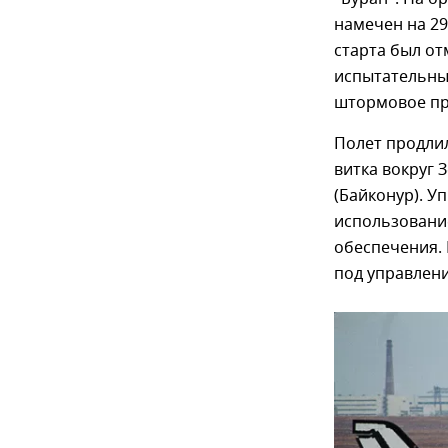
намечен на 29
старта был о
испытательны
штормовое пр
Полет продлил
витка вокруг 
(Байконур). У
использовани
обеспечения. 
под управлени