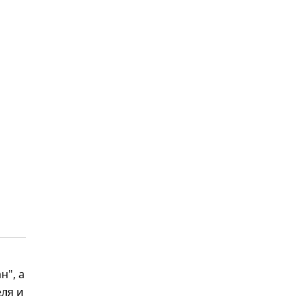
н", а
ля и