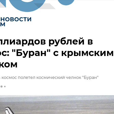
ллиардов рублей в
с: "Буран" с крымским
нком
 в космос полетел космический челнок "Буран"