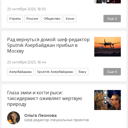
25 октября 2025, 18:50
Утраты
Россия
Общество
Кино
Еще
2
Кинематограф
Культура
Рад вернуться домой: шеф-редактор
Sputnik Азербайджан прибыл в
Москву
25 октября 2025, 18:44
Азербайджан
Sputnik Азербайджан
Баку
Еще
6
Москва
Новости
Общество
СМИ
Глаза змеи и когти рыси:
Международная медиагруппа "Россия сегодня"
таксидермист оживляет мертвую
Россия
природу
Ольга Леонова
Шеф-редактор специальных проектов