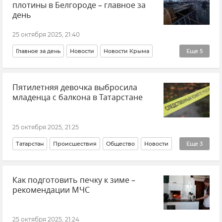
плотины в Белгороде – главное за
день
25 октября 2025, 21:40
Главное за день
Новости
Новости Крыма
Еще
5
Украина
Сочи
Пятилетняя девочка выбросила
Поставки западного оружия Украине
младенца с балкона в Татарстане
Белгородская область
Обстрелы Белгородской области
25 октября 2025, 21:25
Татарстан
Происшествия
Общество
Новости
Еще
3
СК РФ (Следственный комитет Российской Федерации)
Как подготовить печку к зиме –
дети
Уголовный кодекс
рекомендации МЧС
25 октября 2025, 21:24