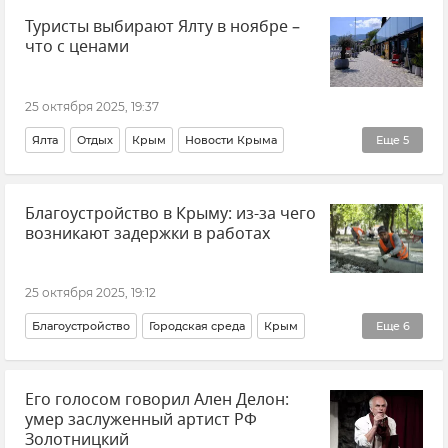
Туристы выбирают Ялту в ноябре –
Новости
Экономика
что с ценами
25 октября 2025, 19:37
Ялта
Отдых
Крым
Новости Крыма
Еще
5
Туризм в Крыму
Отдых в Крыму
Туризм
Благоустройство в Крыму: из-за чего
Внутренний туризм
Общество
возникают задержки в работах
25 октября 2025, 19:12
Благоустройство
Городская среда
Крым
Еще
6
Новости Крыма
ЖКХ Крыма и Севастополя
Его голосом говорил Ален Делон:
Дмитрий Каширин
Олег Бышук
Вадим Петров
умер заслуженный артист РФ
Алла Вертинская
Золотницкий