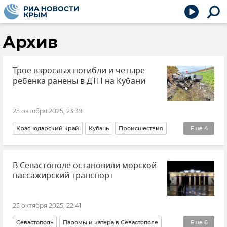
Архив
Трое взрослых погибли и четыре
ребенка ранены в ДТП на Кубани
25 октября 2025, 23:39
Краснодарский край
Кубань
Происшествия
Еще
4
ДТП
Новости
В Севастополе остановили морской
УМВД России по Краснодарскому краю
дети
пассажирский транспорт
25 октября 2025, 22:41
Севастополь
Паромы и катера в Севастополе
Еще
6