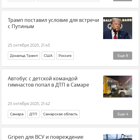
Транспорт
Общественный транспорт
Трамп поставил условие для встречи
Морской транспорт
с Путиным
Департамент транспорта Севастополя
Логистика
Новости Севастополя
25 октября 2025, 21:45
Дональд Трамп
США
Россия
Еще
8
Владимир Путин (политик)
Политика
Автобус с детской командой
Внешняя политика
В мире
Новости
Украина
гимнастов попал в ДТП в Самаре
Переговоры
Переговоры Путина и Трампа
25 октября 2025, 21:42
Самара
ДТП
Самарская область
Еще
4
Происшествия
дети
Новости
Автобус
Gripen для ВСУ и повреждение