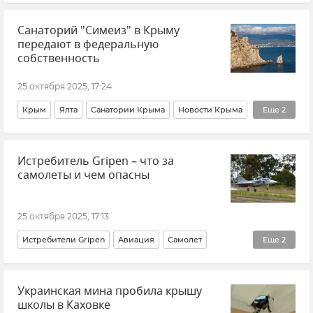
Крым
Рождаемость
Наталья Киселева
Санаторий "Симеиз" в Крыму
Статистика
Севастополь
Общество
передают в федеральную
собственность
25 октября 2025, 17:24
Крым
Ялта
Санатории Крыма
Новости Крыма
Еще
2
Россия
Михаил Мишустин
Истребитель Gripen – что за
самолеты и чем опасны
25 октября 2025, 17:13
Истребители Gripen
Авиация
Самолет
Еще
2
Оружие
Поставки западного оружия Украине
Украинская мина пробила крышу
школы в Каховке