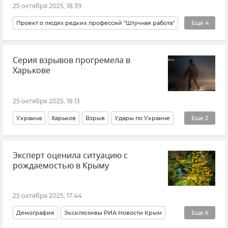
25 октября 2025, 18:39
Проект о людях редких профессий "Штучная работа"
Еще
4
Крым
Природа
Серия взрывов прогремела в
КФУ (Крымский федеральный университет)
Харькове
Экология
25 октября 2025, 18:13
Украина
Харьков
Взрыв
Удары по Украине
Еще
2
Новости
В мире
Эксперт оценила ситуацию с
рождаемостью в Крыму
25 октября 2025, 17:44
Демография
Эксклюзивы РИА Новости Крым
Еще
6