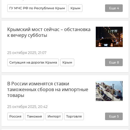
ГУ МЧС РФ по Республике Крым
Крым
Еще
4
Игорь Скуртул
Совет эксперта
Общество
Крымский мост сейчас – обстановка
Отопление
к вечеру субботы
25 октября 2025, 21:07
Ситуация на дорогах Крыма
Крым
Еще
8
Крымский мост
Очереди на Крымском мосту
В России изменятся ставки
Керчь
Тамань
Транспорт
Логистика
таможенных сборов на импортные
Новости
Новости Крыма
товары
25 октября 2025, 20:42
Россия
Таможня
Импорт
Торговля
Еще
5
Внешняя торговля
Новости
Минпромторг РФ