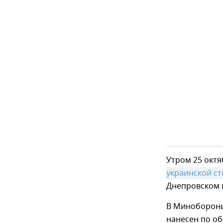
Утром 25 окт
украинской с
Днепровском 
В Минобороны
нанесен по о