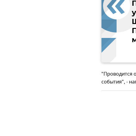
"Проводится 
события", - н