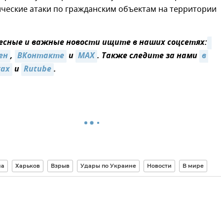
ические атаки по гражданским объектам на территории
сные и важные новости ищите в наших соцсетях:
ен
,
ВКонтакте
и
MAX
. Также следите за нами
в 
ках
и
Rutube
.
на
Харьков
Взрыв
Удары по Украине
Новости
В мире