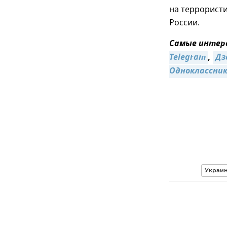
на террорист
России.
Самые интере
Telegram
,
Дз
Одноклассни
Украи