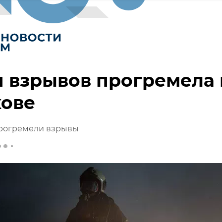
 взрывов прогремела 
кове
прогремели взрывы