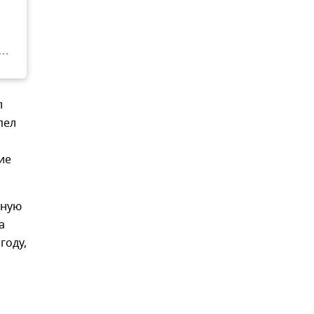
л
пел
ие
нную
а
году,