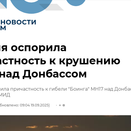
я оспорила
астность к крушению
 над Донбассом
ила причастность к гибели "Боинга" MH17 над Донб
 МИД
бновлено: 09:04 19.09.2025)