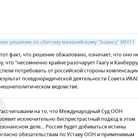
вынес решение по сбитому малазийскому "Боингу" MH17
 тот факт, что решение обжаловано, означает, что оно н
лу, что "несомненно крайне разочарует Гаагу и Канберру
спели потребовать от российской стороны компенсации
результат псевдоюридической деятельности Совета ИКАО
внешнеполитическом ведомстве.
Рассчитываем на то, что Международный Суд ООН
роявит исключительно беспристрастный подход в этом
езонансном деле... Россия будет добиваться истины
огласно обязательствам по Уставу ООН и применимым