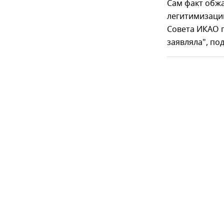
Сам факт обж
легитимизаци
Совета ИКАО п
заявляла", по