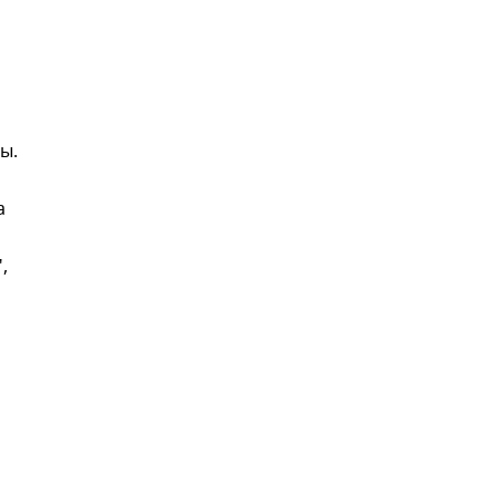
ы.
а
,