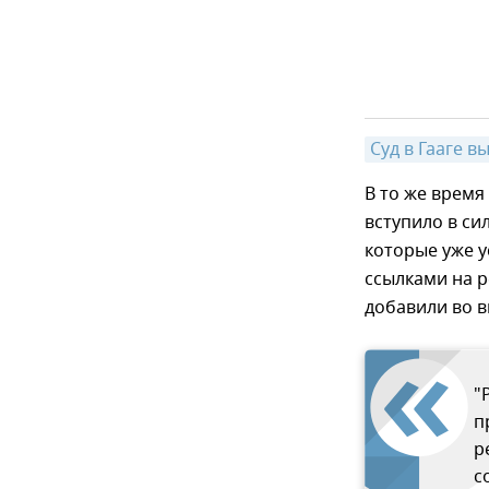
Суд в Гааге 
В то же время
вступило в си
которые уже у
ссылками на 
добавили во 
"
п
р
с