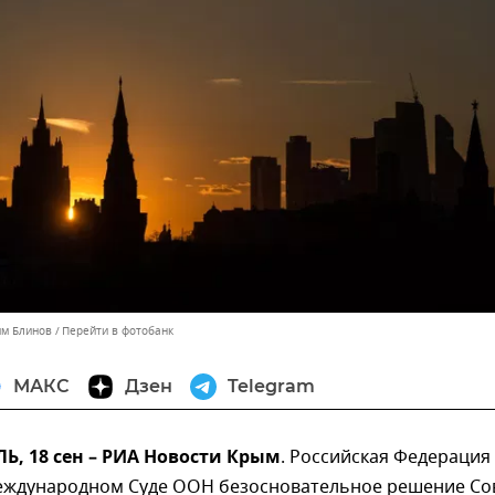
им Блинов
Перейти в фотобанк
МАКС
Дзен
Telegram
, 18 сен – РИА Новости Крым
. Российская Федерация
еждународном Суде ООН безосновательное решение Со