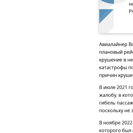
н
Р
Авиалайнер Bo
плановый рей
крушение в не
катастрофы по
причин крушен
В июле 2021 г
жалобу. в кот
гибель пассаж
поскольку не 
В ноябре 2022
которого был 