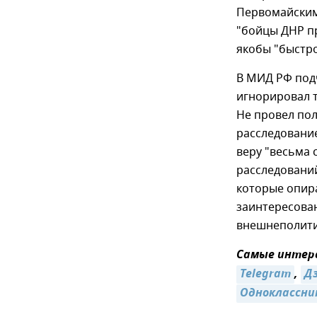
Первомайским 
"бойцы ДНР пр
якобы "быстро
В МИД РФ под
игнорировал 
Не провел по
расследование
веру "весьма 
расследований
которые опира
заинтересова
внешнеполити
Самые интере
Telegram
,
Д
Одноклассни