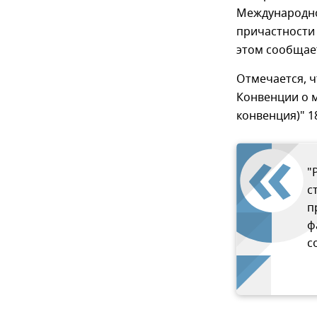
Международно
причастности 
этом сообщае
Отмечается, ч
Конвенции о м
конвенция)" 1
"
с
п
ф
с