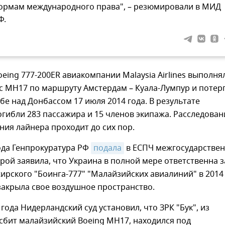
ормам международного права", – резюмировали в МИД
Ф.
eing 777-200ER авиакомпании Malaysia Airlines выполня
с MH17 по маршруту Амстердам – Куала-Лумпур и потер
бе над Донбассом 17 июля 2014 года. В результате
гибли 283 пассажира и 15 членов экипажа. Расследован
ия лайнера проходит до сих пор.
ода Генпрокуратура РФ
подала
в ЕСПЧ межгосударстве
орой заявила, что Украина в полной мере ответственна з
ирского "Боинга-777" "Малайзийских авиалиний" в 2014 
закрыла свое воздушное пространство.
 года Нидерландский суд установил, что ЗРК "Бук", из
сбит малайзийский Boeing MH17, находился под