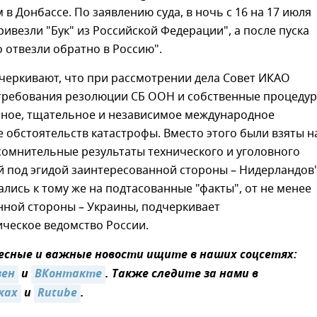
в Донбассе. По заявлению суда, в ночь с 16 на 17 июля
ивезли "Бук" из Российской Федерации", а после пуска
 отвезли обратно в Россию".
черкивают, что при рассмотрении дела Совет ИКАО
требования резолюции СБ ООН и собственные процедур
лное, тщательное и независимое международное
 обстоятельств катастрофы. Вместо этого были взяты н
сомнительные результаты технического и уголовного
 под эгидой заинтересованной стороны – Нидерландов"
лись к тому же на подтасованные "факты", от не менее
нной стороны – Украины, подчеркивает
ческое ведомство России.
сные и важные новости ищите в наших соцсетях:
зен
и
ВКонтакте
. Также следите за нами в
ках
и
Rutube
.