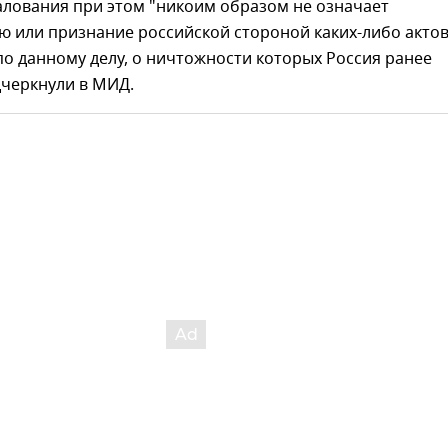
алования при этом "никоим образом не означает
ю или признание российской стороной каких-либо акто
о данному делу, о ничтожности которых Россия ранее
дчеркнули в МИД.