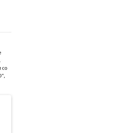
е
,
 со
",