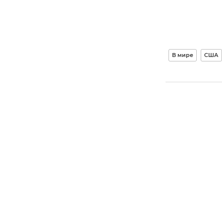
В мире
США