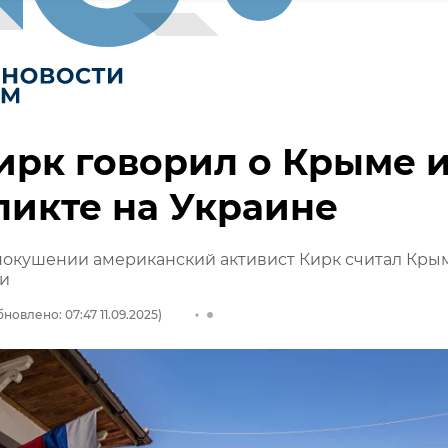
ирк говорил о Крыме 
икте на Украине
покушении американский активист Кирк считал Кры
ии
новлено: 07:47 11.09.2025)