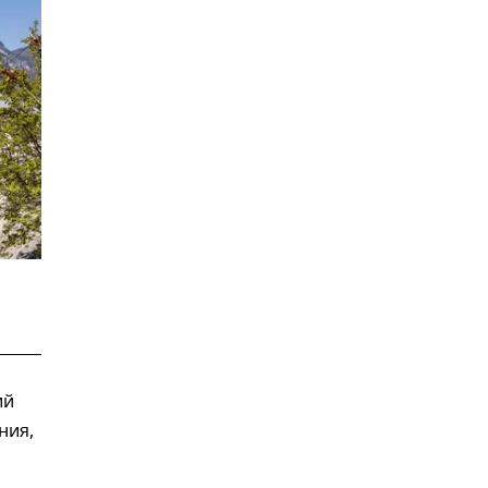
ий
ния,