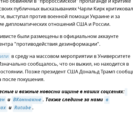
тно обвиняли в "пророссийской" пропаганде и критике
 своих публичных высказываниях Чарли Кирк критиковал
ти, выступал против военной помощи Украине и за
ие дипломатических отношений США и России.
тивисте были размещены в официальном аккаунте
центра "противодействия дезинформации".
нили
в среду на массовом мероприятии в Университете
значально сообщалось, что он выжил, но находится в
состоянии. Позже президент США Дональд Трамп сообщ
а после покушения.
сные и важные новости ищите в наших соцсетях:
ен
и
ВКонтакте
. Также следите за нами
в 
ках
и
Rutube
.