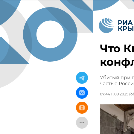
Что К
конфл
Убитый при 
частью Росс
07:44 11.09.2025
(об