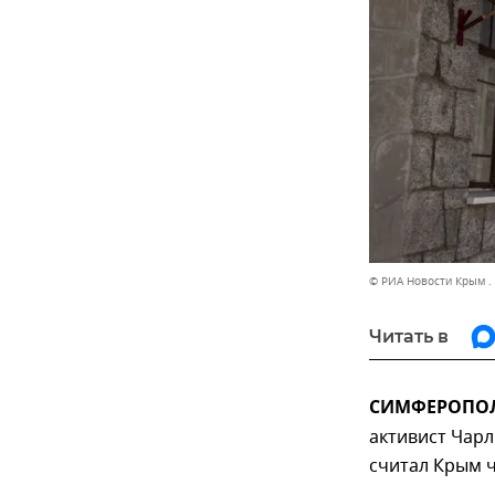
© РИА Новости Крым .
Читать в
СИМФЕРОПОЛЬ
активист Чарл
считал Крым ч