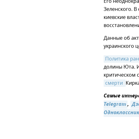
Его неоднокра
Зеленского. В
киевские влас
восстановлен
Данные об ак
украинского 
Политика ра
долины Юта. И
критическом 
смерти 
Кирк
Самые интере
Telegram
,
Дз
Одноклассни