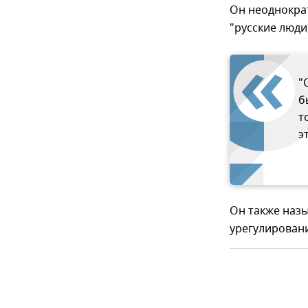
Он неоднократ
"русские люди
"
б
т
э
Он также наз
урегулировани