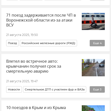
Анжелика Ястребова
Новости Крыма
71 поезд задерживается после ЧП в
Водоснабжение
Воронежской области из-за атаки
ВСУ
21 августа 2025, 19:50
Поезд
Российские железные дороги (РЖД)
Еще
4
Происшествия
Новости
Транспорт
Россия
Влетел во встречное авто:
крымчанин получил срок за
смертельную аварию
21 августа 2025, 19:47
Новости
Смертельное ДТП с участием фур и ВАЗа
Еще
3
ДТП в Крыму и Севастополе
Суд
Приговор
10 поездов в Крым и из Крыма