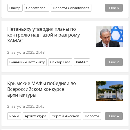
Пожар
Севастополь
Новости Севастополя
Еще
4
Крым
Новости Крыма
Происшествия
Нетаньяху утвердил планы по
МЧС Севастополя
контролю над Газой и разгрому
ХАМАС
21 августа 2025, 21:48
Биньямин Нетаньяху
Сектор Газа
ХАМАС
Еще
2
Политика
В мире
Крымские МАФы победили во
Всероссийском конкурсе
архитектуры
21 августа 2025, 21:45
Крым
Архитектура
Сергей Аксенов
Новости
Еще
4
Новости Крыма
Алупка
Ялта
Городская среда