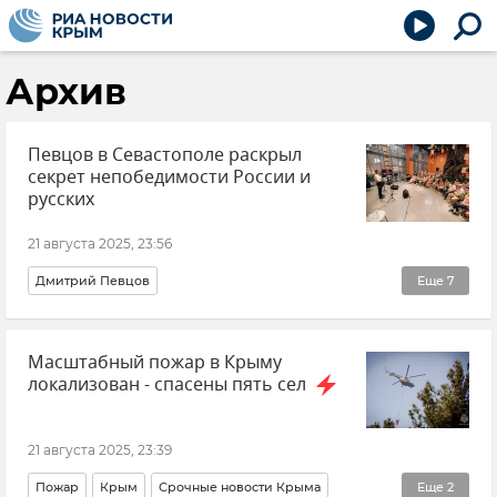
Архив
Певцов в Севастополе раскрыл
секрет непобедимости России и
русских
21 августа 2025, 23:56
Дмитрий Певцов
Еще
7
Молодежный историко-культурный форум "Истоки"
Масштабный пожар в Крыму
Херсонес
Новый Херсонес
Крым
локализован - спасены пять сел
Новости Крыма
Севастополь
Новости Севастополя
21 августа 2025, 23:39
Пожар
Крым
Срочные новости Крыма
Еще
2