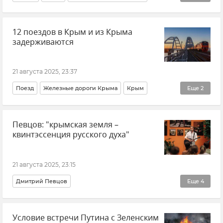
Новости Крыма
ГУ МЧС РФ по Республике Крым
12 поездов в Крым и из Крыма
задерживаются
21 августа 2025, 23:37
Поезд
Железные дороги Крыма
Крым
Еще
2
Новости Крыма
Транспорт
Певцов: "крымская земля –
квинтэссенция русского духа"
21 августа 2025, 23:15
Дмитрий Певцов
Еще
4
Молодежный историко-культурный форум "Истоки"
Условие встречи Путина с Зеленским
Севастополь
Новости Севастополя