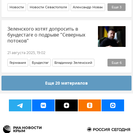
Новости
Новости Севастополя
Александр Новак
Еще
3
Михаил Развожаев
Газ
Крым
Зеленского хотят допросить в
бундестаге о подрыве "Северных
потоков"
21 августа 2025, 19:02
Германия
Бундестаг
Владимир Зеленский
Еще
6
Северный поток
Северный поток - 2
Еще 20 материалов
Теракт на газопроводах "Северный поток" и "Северный поток – 2"
Новости
Терроризм
В мире