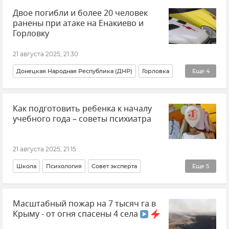
Двое погибли и более 20 человек
ранены при атаке на Енакиево и
Горловку
21 августа 2025, 21:30
Донецкая Народная Республика (ДНР)
Горловка
Еще
4
Денис Пушилин
Как подготовить ребенка к началу
ВСУ (Вооруженные силы Украины)
Обстрелы ВСУ
учебного года – советы психиатра
Новости СВО
21 августа 2025, 21:15
Школа
Психология
Совет эксперта
Еще
5
Образование в Крыму и Севастополе
Крым
Масштабный пожар на 7 тысяч га в
Общество
дети
1 сентября
Крыму - от огня спасены 4 села