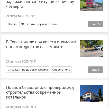
задерживаются - ситуация к вечеру
четверга
21 августа 2025, 19:31
Поезд
Железные дороги Крыма
Еще
5
Российские железные дороги (РЖД)
В Севастополе под колеса иномарки
Железная дорога
Новости
Крым
попал подросток на самокате
Новости Крыма
21 августа 2025, 19:21
Ситуация на дорогах Крыма
Севастополь
Еще
5
Новости Севастополя
ДТП
Новак в Севастополе проверил ход
ДТП в Крыму и Севастополе
Крым
строительства современной
Происшествия
котельной
21 августа 2025, 19:13