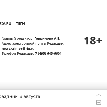
RIA.RU
ТЕГИ
18+
Главный редактор:
Гаврилова А.В.
Адрес электронной почты Редакции:
news.crimea@ria.ru
Телефон Редакции:
7 (495) 645-6601
аздник: 8 августа
Удар дрона по д
22:33
берегов Ялты: г