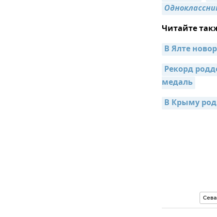
Одноклассни
Читайте так
В Ялте ново
Рекорд родд
медаль
В Крыму род
Сева