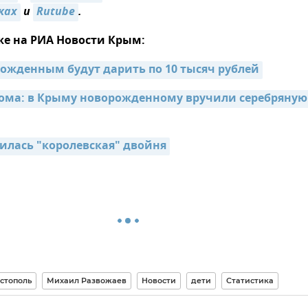
ках
и
Rutube
.
же на РИА Новости Крым:
рожденным будут дарить по 10 тысяч рублей
ома: в Крыму новорожденному вручили серебряную 
илась "королевская" двойня
стополь
Михаил Развожаев
Новости
дети
Статистика