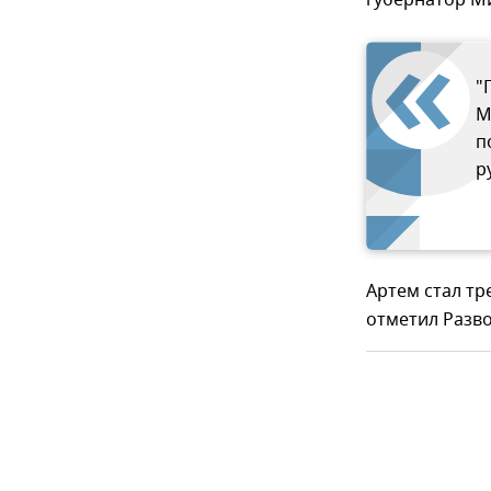
губернатор М
"
М
п
р
Артем стал тр
отметил Разв