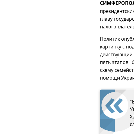
СИМФЕРОПОЛЬ
президентски
главу государ
налогоплател
Политик опубл
картинку с по
действующий п
пять этапов 
схему семейс
помощи Украи
"
У
Х
с