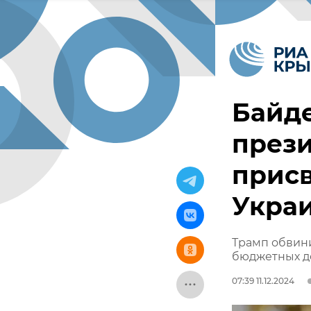
Байд
през
присв
Укра
Трамп обвин
бюджетных д
07:39 11.12.2024