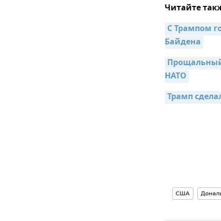
Читайте так
С Трампом го
Байдена
Прощальный 
НАТО
Трамп сдела
США
Донал