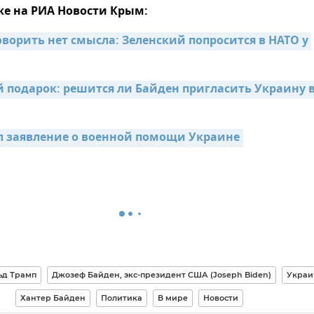
же на РИА Новости Крым:
ворить нет смысла: Зеленский попросится в НАТО у 
подарок: решится ли Байден пригласить Украину в
л заявление о военной помощи Украине
ьд Трамп
Джозеф Байден, экс-президент США (Joseph Biden)
Украи
Хантер Байден
Политика
В мире
Новости