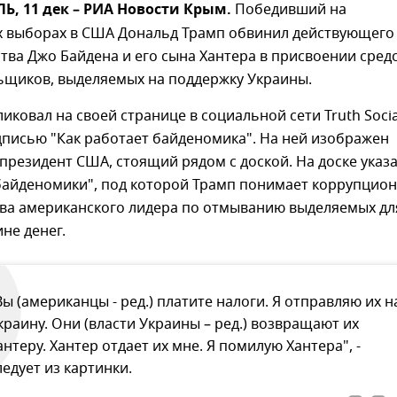
, 11 дек – РИА Новости Крым.
Победивший на
х выборах в США Дональд Трамп обвинил действующего
ства Джо Байдена и его сына Хантера в присвоении сред
ьщиков, выделяемых на поддержку Украины.
иковал на своей странице в социальной сети Truth Socia
дписью "Как работает байденомика". На ней изображен
резидент США, стоящий рядом с доской. На доске указ
"байденомики", под которой Трамп понимает коррупцио
тва американского лидера по отмыванию выделяемых дл
не денег.
Вы (американцы - ред.) платите налоги. Я отправляю их н
краину. Они (власти Украины – ред.) возвращают их
антеру. Хантер отдает их мне. Я помилую Хантера", -
ледует из картинки.