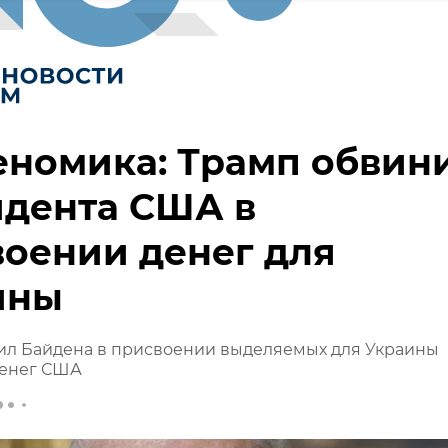
еномика: Трамп обвин
идента США в
оении денег для
ины
ил Байдена в присвоении выделяемых для Украины
енег США