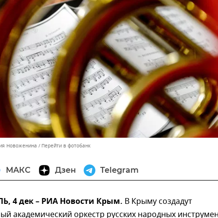
ния Новоженина
Перейти в фотобанк
МАКС
Дзен
Telegram
, 4 дек – РИА Новости Крым.
В Крыму создадут
ный академический оркестр русских народных инструме