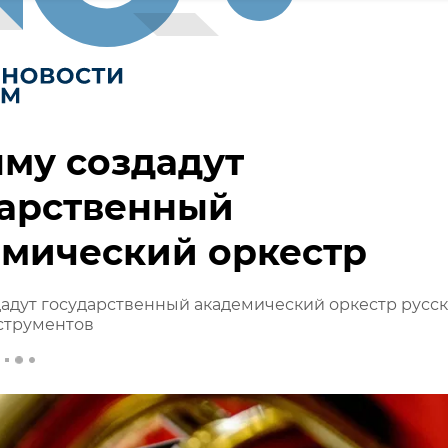
му создадут
дарственный
емический оркестр
адут государственный академический оркестр русс
струментов