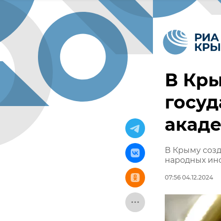
В Кры
госу
акад
В Крыму созд
народных ин
07:56 04.12.2024