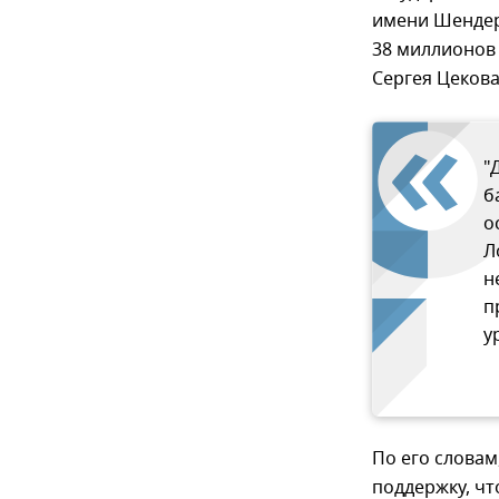
имени Шендер
38 миллионов 
Сергея Цекова
"
б
о
Л
н
п
у
По его слова
поддержку, чт