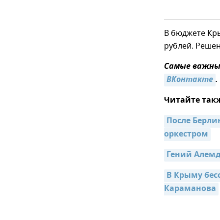
В бюджете Кр
рублей. Реше
Самые важные
ВКонтакте
.
Читайте так
После Берли
оркестром
Гений Алем
В Крыму бес
Караманова