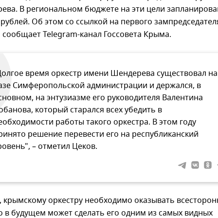
ева. В региональном бюджете на эти цели запланиров
рублей. Об этом со ссылкой на первого зампредседател
 сообщает Telegram-канал Госсовета Крыма.
Долгое время оркестр имени Шендерева существовал на
азе Симферопольской администрации и держался, в
сновном, на энтузиазме его руководителя Валентина
обанова, который старался всех убедить в
еобходимости работы такого оркестра. В этом году
ринято решение перевести его на республиканский
ровень", – отметил Цеков.
м, крымскому оркестру необходимо оказывать всесторо
о в будущем может сделать его одним из самых видных