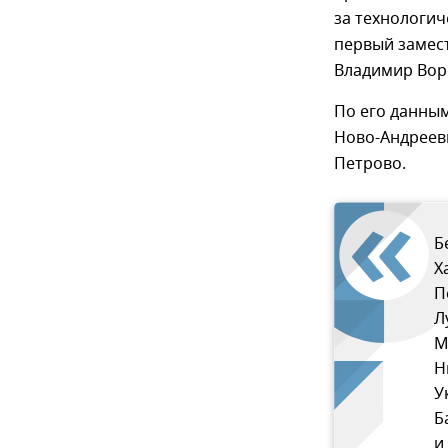
за технологич
первый замес
Владимир Вор
По его данны
Ново-Андреевк
Петрово.
Б
Х
П
Л
М
Н
У
Б
и