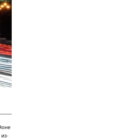
йоне
 из-