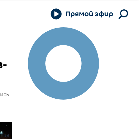
з-
лись