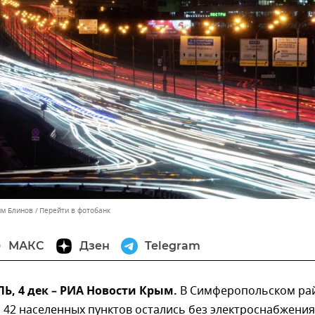
им Блинов
Перейти в фотобанк
МАКС
Дзен
Telegram
, 4 дек – РИА Новости Крым.
В Симферопольском ра
42 населенных пунктов остались без электроснабжения