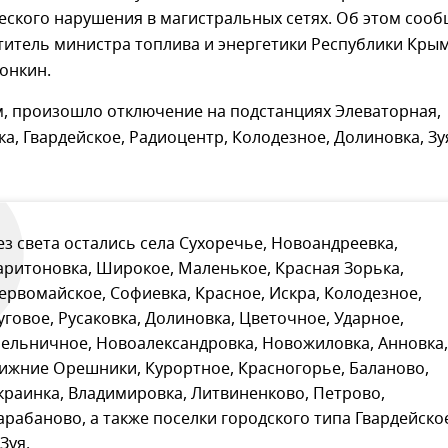
еского нарушения в магистральных сетях. Об этом соо
титель министра топлива и энергетики Республики Кры
онкин.
м, произошло отключение на подстанциях Элеваторная,
а, Гвардейское, Радиоцентр, Колодезное, Долиновка, Зу
ез света остались села Сухоречье, Новоандреевка,
аритоновка, Широкое, Маленькое, Красная Зорька,
ервомайское, Софиевка, Красное, Искра, Колодезное,
уговое, Русаковка, Долиновка, Цветочное, Ударное,
ельничное, Новоалександровка, Новожиловка, Анновка,
ижние Орешники, Курортное, Красногорье, Баланово,
краинка, Владимировка, Литвиненково, Петрово,
арабаново, а также поселки городского типа Гвардейско
 Зуя.