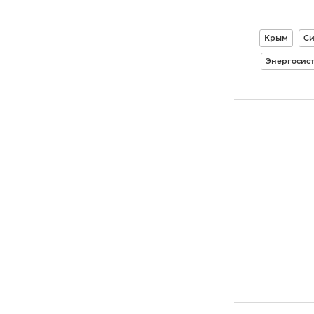
Крым
Си
Энергосис