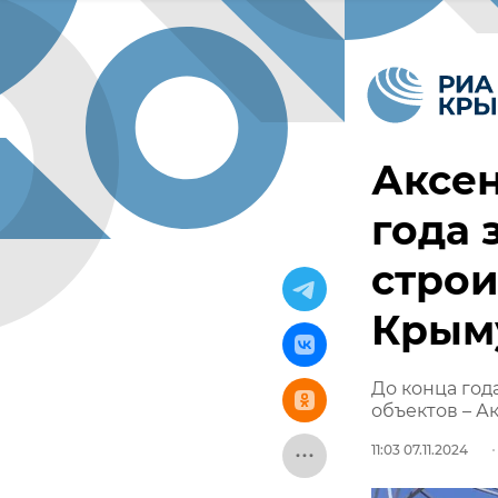
Аксен
года 
строи
Крым
До конца год
объектов – А
11:03 07.11.2024