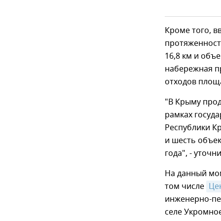
Кроме того, 
протяженност
16,8 км и объ
набережная п
отходов площа
"В Крыму прод
рамках госуд
Республики К
и шесть объе
года", - уточн
На данный мом
том числе
Це
инженерно-пед
селе Укромное 