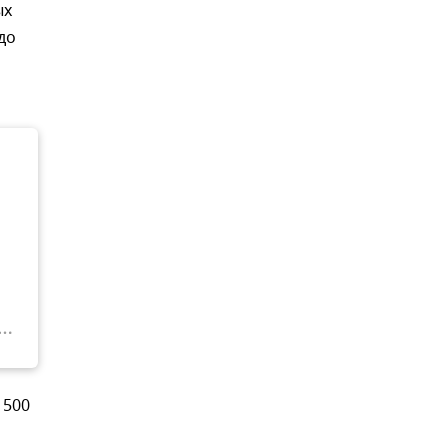
ых
до
 500