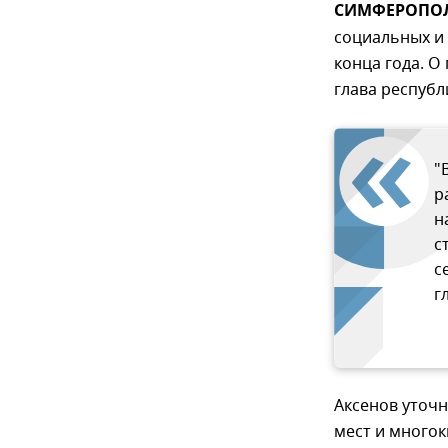
СИМФЕРОПОЛЬ
социальных и
конца года. О
глава республ
"
р
н
с
с
г
Аксенов уточн
мест и много