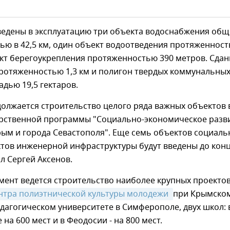
введены в эксплуатацию три объекта водоснабжения об
ью в 42,5 км, один объект водоотведения протяженнос
ект берегоукрепления протяженностью 390 метров. Сда
ротяженностью 1,3 км и полигон твердых коммунальны
дью 19,5 гектаров.
олжается строительство целого ряда важных объектов 
арственной программы "Социально-экономическое разв
рым и города Севастополя". Еще семь объектов социаль
ктов инженерной инфраструктуры будут введены до кон
ил Сергей Аксенов.
ент ведется строительство наиболее крупных проектов
нтра полиэтнической культуры молодежи 
при Крымско
агогическом университете в Симферополе, двух школ: 
на 600 мест и в Феодосии - на 800 мест.