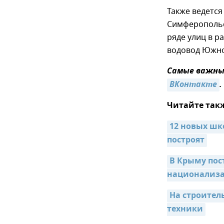
Также ведется
Симферопольс
ряде улиц в р
водовод Южно
Самые важные
ВКонтакте
.
Читайте так
12 новых шк
построят
В Крыму пост
национализ
На строитель
техники