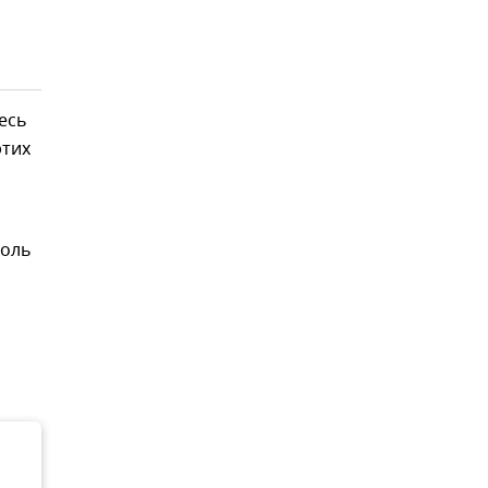
есь
этих
роль
о