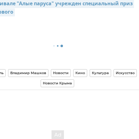
ивале "Алые паруса" учрежден специальный приз 
ового
ль
Владимир Машков
Новости
Кино
Культура
Искусство
Новости Крыма