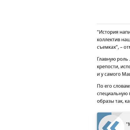
"История напи
коллектив наш
съемках", – о
Главную роль
крепости, исп
и у самого Ма
По его словам
специальную п
образы так, ка
"