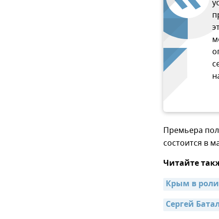
у
п
э
м
о
с
н
Премьера пол
состоится в ма
Читайте так
Крым в роли
Сергей Бата