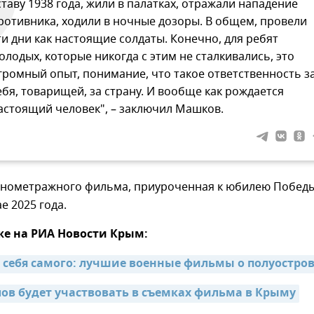
ставу 1938 года, жили в палатках, отражали нападение
ротивника, ходили в ночные дозоры. В общем, провели
ти дни как настоящие солдаты. Конечно, для ребят
олодых, которые никогда с этим не сталкивались, это
громный опыт, понимание, что такое ответственность з
ебя, товарищей, за страну. И вообще как рождается
астоящий человек", – заключил Машков.
нометражного фильма, приуроченная к юбилею Победы
е 2025 года.
же на РИА Новости Крым:
 себя самого: лучшие военные фильмы о полуостро
лов будет участвовать в съемках фильма в Крыму