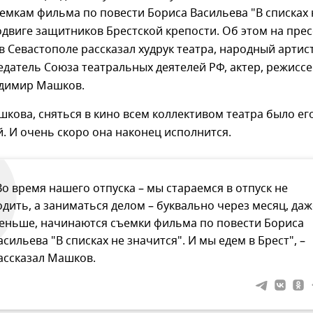
емкам фильма по повести Бориса Васильева "В списках 
одвиге защитников Брестской крепости. Об этом на прес
 Севастополе рассказал худрук театра, народный артис
едатель Союза театральных деятелей РФ, актер, режиссе
димир Машков.
кова, сняться в кино всем коллективом театра было ег
. И очень скоро она наконец исполнится.
Во время нашего отпуска – мы стараемся в отпуск не
одить, а заниматься делом – буквально через месяц, даж
еньше, начинаются съемки фильма по повести Бориса
асильева "В списках не значится". И мы едем в Брест", –
ассказал Машков.