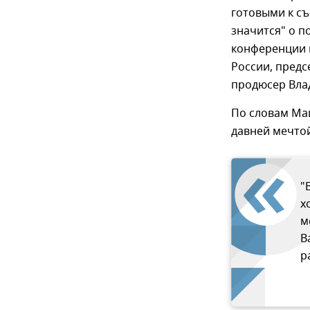
готовыми к съ
значится" о п
конференции в
России, предс
продюсер Вла
По словам Маш
давней мечтой
"
х
м
В
р