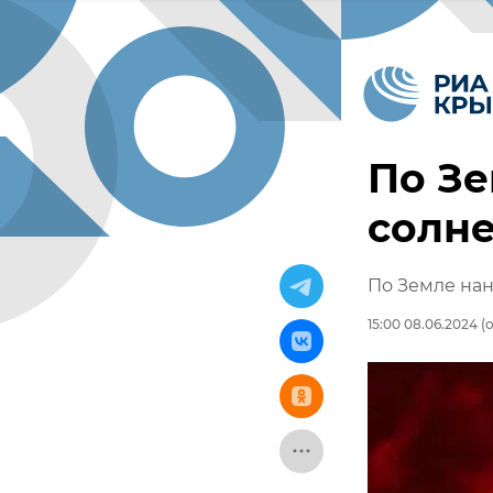
По З
солн
По Земле нан
15:00 08.06.2024
(о