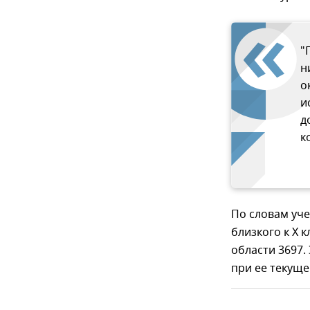
"
н
о
и
д
к
По словам уч
близкого к X 
области 3697.
при ее текуще