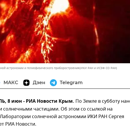
ной астрономии и гелиофизического приборостроения(ИКИ РАН и ИСЗФ СО РАН)
МАКС
Дзен
Telegram
, 8 июн - РИА Новости Крым.
По Земле в субботу нан
и солнечными частицами. Об этом со ссылкой на
 Лаборатории солнечной астрономии ИКИ РАН Сергея
ет РИА Новости.