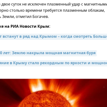
 двое суток не исключен плазменный удар с магнитным
ерно столько времени требуется плазменным облакам,
 Земли, отметил Богачев.
же на РИА Новости Крым:
т встанут в ряд над Крымом – когда смотреть Больш
20 лет: Землю накрыла мощная магнитная буря
яние в Крыму стало рекордным по яркости и мощност