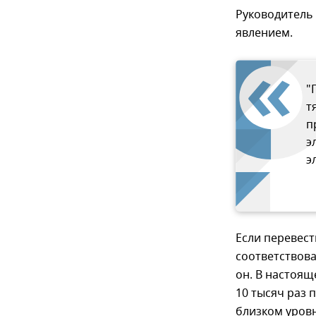
Руководитель 
явлением.
"
т
п
э
э
Если перевест
соответствова
он. В настоящ
10 тысяч раз 
близком уровн