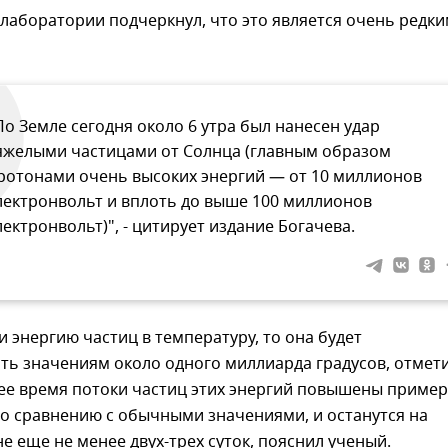
лаборатории подчеркнул, что это является очень редк
По Земле сегодня около 6 утра был нанесен удар
яжелыми частицами от Солнца (главным образом
ротонами очень высоких энергий — от 10 миллионов
лектронвольт и вплоть до выше 100 миллионов
лектронвольт)", - цитирует издание Богачева.
и энергию частиц в температуру, то она будет
ть значениям около одного миллиарда градусов, отмет
ее время потоки частиц этих энергий повышены пример
по сравнению с обычными значениями, и останутся на
е еще не менее двух-трех суток, пояснил ученый.