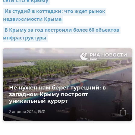
сети СТО в Крыму
Из студий в коттеджи: что ждет рынок 
недвижимости Крыма
В Крыму за год построили более 60 объектов 
инфраструктуры
Не нужен нам берег турецкий: в
западном Крыму построят
уникальный курорт
2 апреля 2024, 19:31