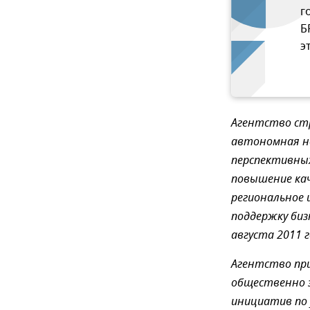
г
Б
э
Агентство ст
автономная не
перспективны
повышение кач
региональное 
поддержку биз
августа 2011 г
Агентство пр
общественно з
инициатив по