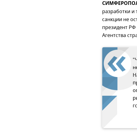
СИМФЕРОПОЛЬ
разработки и
санкции не ос
президент РФ
Агентства стр
"
н
Н
п
о
р
г