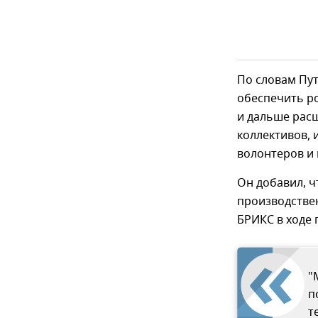
По словам Пу
обеспечить ро
и дальше рас
коллективов, 
волонтеров и
Он добавил, ч
производствен
БРИКС в ходе 
"
п
т