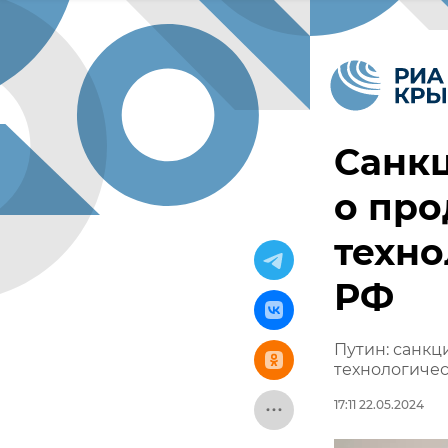
Санкц
о пр
техн
РФ
Путин: санк
технологиче
17:11 22.05.2024