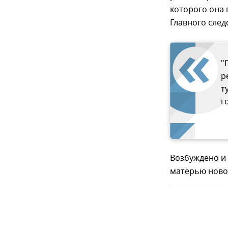
которого она 
Главного след
"
р
т
г
Возбуждено и 
матерью ново