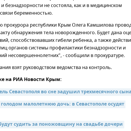
и безнадзорности не состояла, как и в медицинском
 связи беременностью.
ю прокурора республики Крым Олега Камшилова прово
акту обнаружения тела новорожденного. Будет дана оц
вий, способствовавших гибели ребенка, а также действ
лиц органов системы профилактики безнадзорности и
ий несовершеннолетних", - сообщили в прокуратуре.
ания взят руководством ведомства на контроль.
же на РИА Новости Крым:
ль Севастополя во сне задушил трехмесячного сын
 голодом малолетнюю дочь: в Севастополе осудят 
удут судить за поножовщину на свадьбе дочери