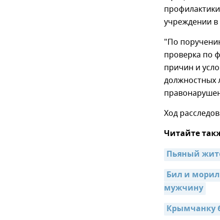
профилактики 
учреждении в
"По поручени
проверка по ф
причин и усло
должностных 
правонарушен
Ход расследов
Читайте так
Пьяный жите
Бил и морил
мужчину
Крымчанку б