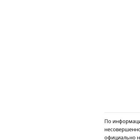
По информаци
несовершеннол
официально не