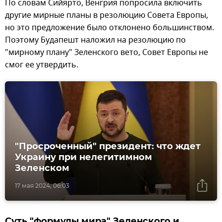
По словам Сийярто, Венгрия попросила включить
другие мирные планы в резолюцию Совета Европы,
но это предложение было отклонено большинством.
Поэтому Будапешт наложил на резолюцию по
"мирному плану" Зеленского вето, Совет Европы не
смог ее утвердить.
"Просроченный" президент: что ждет
Украину при нелегитимном
Зеленском
17 мая 2024, 06:03
Суть "формулы мира" Зеленского и