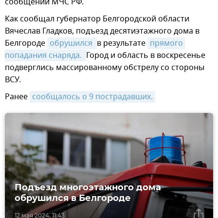
сообщении МЧС РФ.
Как сообщал губернатор Белгородской области
Вячеслав Гладков, подъезд десятиэтажного дома в
Белгороде
обрушился 
в результате
прямого 
попадания снаряда. 
Город и область в воскресенье
подверглись массированному обстрелу со стороны
ВСУ.
Ранее
сообщалось о 9 пострадавших.
Подъезд многоэтажного дома
обрушился в Белгороде
12 мая 2024, 11:43