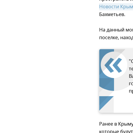
Новости Кры
Бахметьев.
На данный мо
поселке, нахо
"
т
В
г
п
Ранее в Крым
которые будут