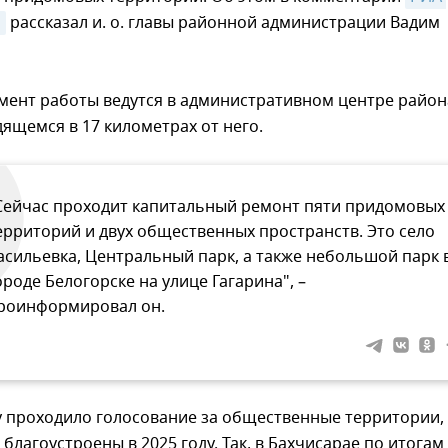
м
рассказал и. о. главы районной администрации Вадим
мент работы ведутся в административном центре район
дящемся в 17 километрах от него.
Сейчас проходит капитальный ремонт пяти придомовых
ерриторий и двух общественных пространств. Это село
асильевка, Центральный парк, а также небольшой парк 
ороде Белогорске на улице Гагарина", –
роинформировал он.
у проходило голосование за общественные территории,
 благоустроены в 2025 году. Так, в Бахчисарае по итогам