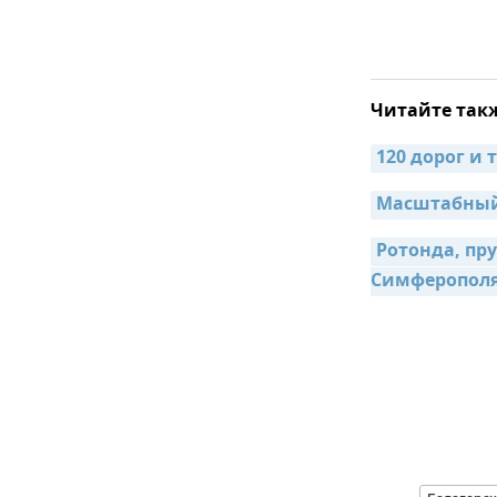
Читайте так
120 дорог и 
Масштабный 
Ротонда, пр
Симферопол