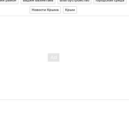
кий район
Вадим Бахметьев
Благоустройство
Городская среда
Новости Крыма
Крым