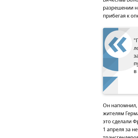
Вячеслав Вол
разрешении н
прибегая к оп
"
л
з
п
в
Он напомнил, 
жителям Герма
это сделали Ф
1 апреля за 
трансгендеров 