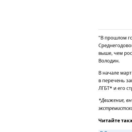
"В прошлом го
Среднегодовой
выше, чем рос
Володин.
В начале мар
в перечень з
ЛГБТ* и его с
*Движение, вн
экстремистск
Читайте так