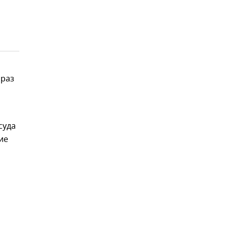
 раз
суда
ие