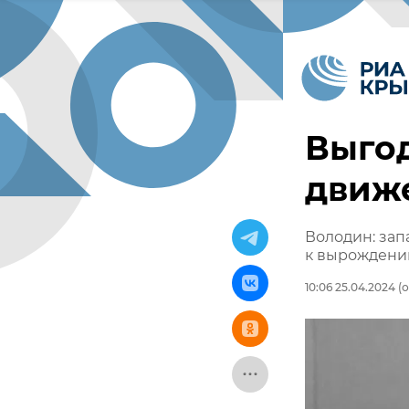
Выгод
движ
Володин: зап
к вырожден
10:06 25.04.2024
(о