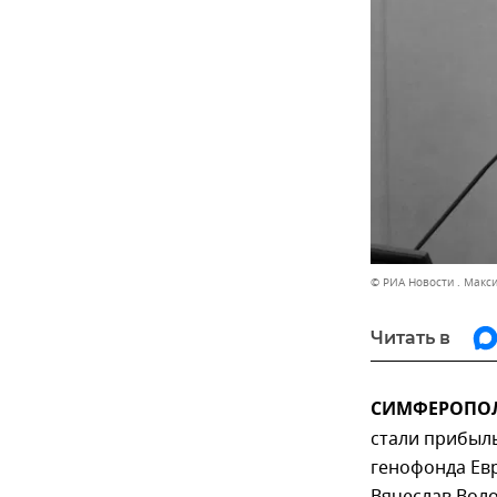
© РИА Новости . Макс
Читать в
СИМФЕРОПОЛЬ
стали прибыл
генофонда Ев