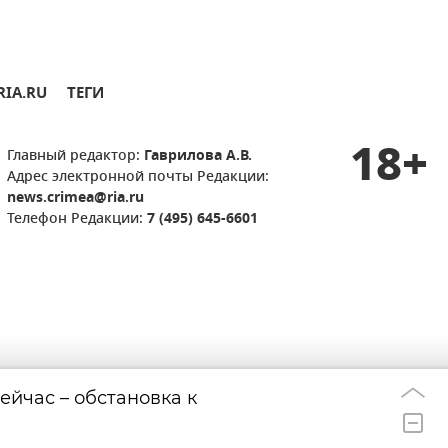
RIA.RU
ТЕГИ
18+
Главный редактор:
Гаврилова А.В.
Адрес электронной почты Редакции:
news.crimea@ria.ru
Телефон Редакции:
7 (495) 645-6601
ейчас – обстановка к
Россиянин Терн
21:50
чемпионата Евр
воду