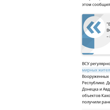
этом сообщил
"
В
–
ВСУ регулярн
мирных жител
Вооруженных 
Республике. Д
Донецка и Авд
объектов Ках
получили ран