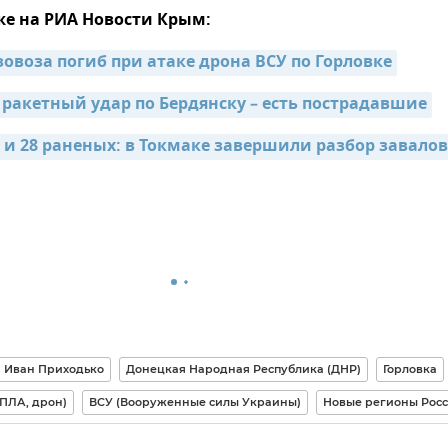
же на РИА Новости Крым:
зовоза погиб при атаке дрона ВСУ по Горловке
 ракетный удар по Бердянску – есть пострадавшие
 и 28 раненых: в Токмаке завершили разбор завалов 
Иван Приходько
Донецкая Народная Республика (ДНР)
Горловка
ПЛА, дрон)
ВСУ (Вооруженные силы Украины)
Новые регионы Рос