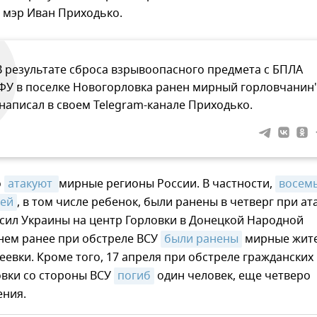
 мэр Иван Приходько.
В результате сброса взрывоопасного предмета с БПЛА
ФУ в поселке Новогорловка ранен мирный горловчанин"
 написал в своем Telegram-канале Приходько.
о
атакуют 
мирные регионы России. В частности,
восемь
ей
, в том числе ребенок, были ранены в четверг при ат
сил Украины на центр Горловки в Донецкой Народной
нем ранее при обстреле ВСУ
были ранены
мирные жит
еевки. Кроме того, 17 апреля при обстреле гражданских
овки со стороны ВСУ
погиб
один человек, еще четверо
ения.