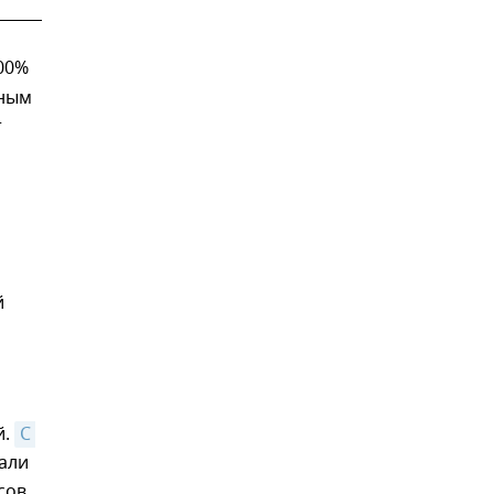
00%
нным
т
й
й.
С 
дали
сов