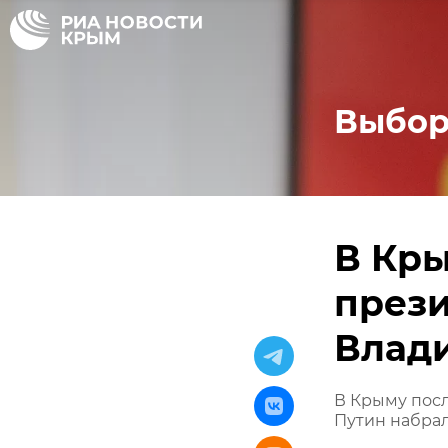
Выбор
В Кры
прези
Влад
В Крыму посл
Путин набрал