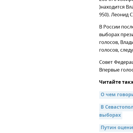
)находится Вл
950). Леонид С
В России посл
выборах прези
голосов, Влад
голосов, след
Совет Федерац
Впервые голос
Читайте так
О чем говор
В Севастопо
выборах
Путин оцени