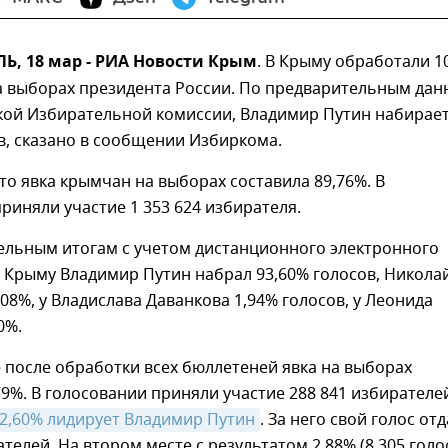
, 18 мар - РИА Новости Крым
. В Крыму обработали 1
а выборах президента России. По предварительным да
кой Избирательной комиссии, Владимир Путин набирае
в, сказано в сообщении Избиркома.
то явка крымчан на выборах составила 89,76%. В
риняли участие 1 353 624 избирателя.
ельным итогам с учетом дистанционного электронного
 Крыму Владимир Путин набрал 93,60% голосов, Никола
,08%, у Владислава Даванкова 1,94% голосов, у Леонида
0%.
 после обработки всех бюллетеней явка на выборах
79%. В голосовании приняли участие 288 841 избирателе
92,60% лидирует Владимир Путин
. За него свой голос от
ателей. На втором месте с результатом 2,88% (8 305 голо