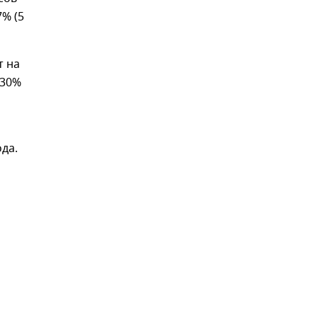
7% (5
т на
,30%
да.