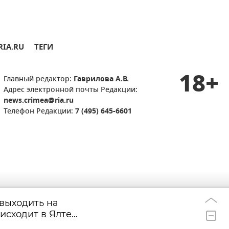
RIA.RU
ТЕГИ
18+
Главный редактор:
Гаврилова А.В.
Адрес электронной почты Редакции:
news.crimea@ria.ru
Телефон Редакции:
7 (495) 645-6601
 выходить на
Путин собрал С
13:34
исходит в Ялте
инфраструктуры
а
Киева