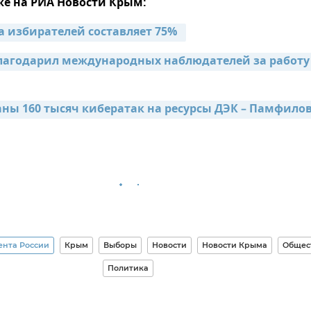
же на РИА Новости Крым:
 избирателей составляет 75%  
лагодарил международных наблюдателей за работу 
ны 160 тысяч кибератак на ресурсы ДЭК – Памфило
ента России
Крым
Выборы
Новости
Новости Крыма
Общес
Политика