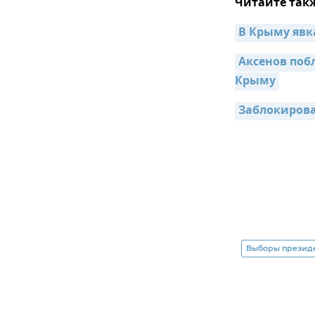
Читайте так
В Крыму явка
Аксенов поб
Крыму
Заблокирова
Выборы презид