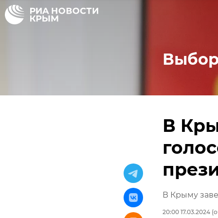
Выбор
В Кр
голос
през
В Крыму зав
20:00 17.03.2024
(о