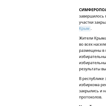
СИМФЕРОПОЛЬ
завершилось 
участки закры
Крым
.
Жители Крыма 
во всех насел
размещены в 
избирательны
избирательны
результаты в
В республике 
избиркома респ
закрылись и н
протоколов.