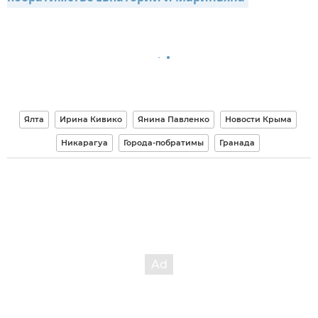
Ялта
Ирина Кивико
Янина Павленко
Новости Крыма
Никарагуа
Города-побратимы
Гранада