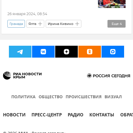
26 января 2024, 08:54
Гранада
Ялта
Ирина Кивико
Еще
4
Янина Павленко
Новости Крыма
Никарагуа
Города-побратимы
ПОЛИТИКА
ОБЩЕСТВО
ПРОИСШЕСТВИЯ
ВИЗУАЛ
НОВОСТИ
ПРЕСС-ЦЕНТР
РАДИО
КОНТАКТЫ
ОБРА