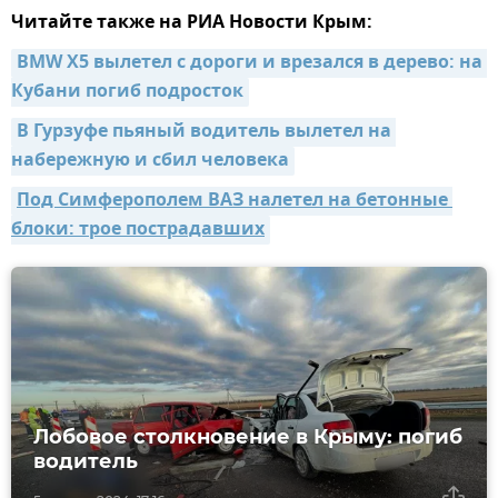
Читайте также на РИА Новости Крым:
BMW Х5 вылетел с дороги и врезался в дерево: на 
Кубани погиб подросток
В Гурзуфе пьяный водитель вылетел на 
набережную и сбил человека
Под Симферополем ВАЗ налетел на бетонные 
блоки: трое пострадавших
Лобовое столкновение в Крыму: погиб
водитель