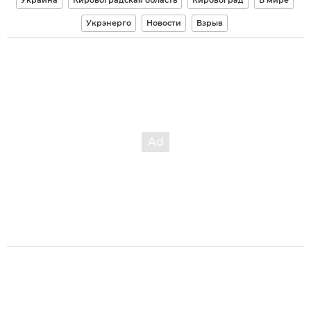
Украина
Кировоградская область
Кировоград
В мире
Укрэнерго
Новости
Взрыв