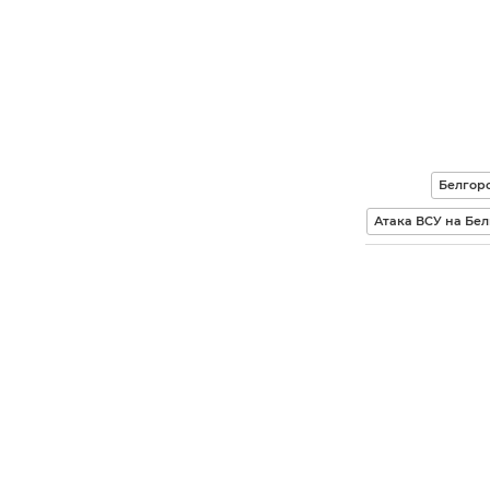
Белгор
Атака ВСУ на Бе