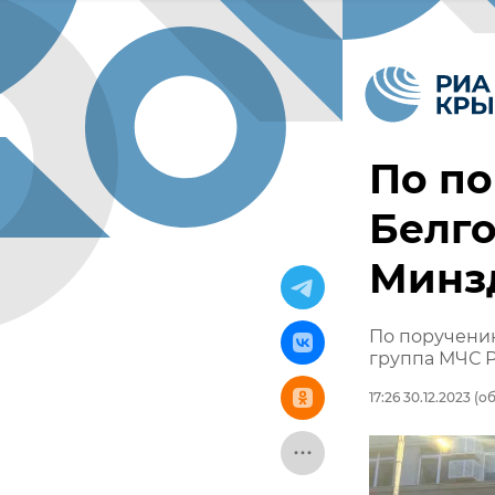
По по
Белго
Минз
По поручени
группа МЧС Р
17:26 30.12.2023
(об