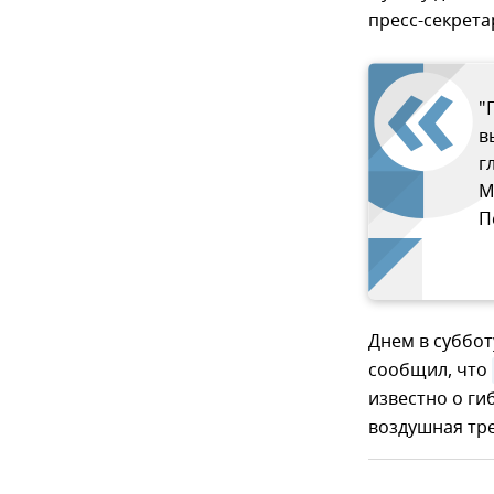
пресс-секрета
"
в
г
М
П
Днем в суббот
сообщил, что
известно о ги
воздушная тр