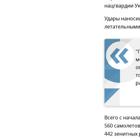
нацгвардии У
Удары наноси
летательными
"
м
о
т
р
Всего с нача
560 самолетов
442 зенитных 