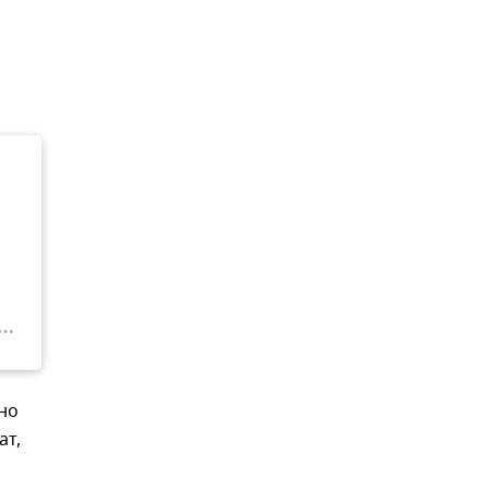
но
ат,