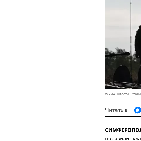
© РИА Новости . Стан
Читать в
СИМФЕРОПОЛЬ
поразили скл