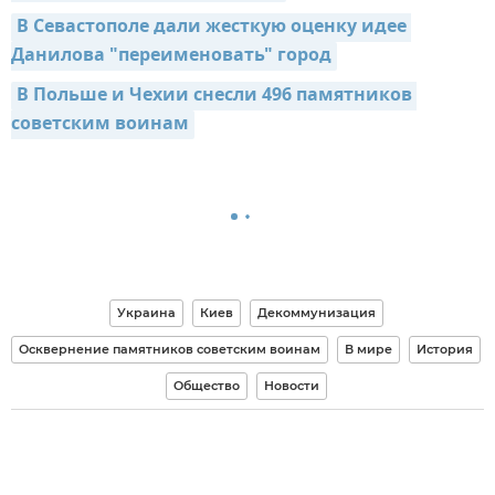
В Севастополе дали жесткую оценку идее 
Данилова "переименовать" город
В Польше и Чехии снесли 496 памятников 
советским воинам
Украина
Киев
Декоммунизация
Осквернение памятников советским воинам
В мире
История
Общество
Новости