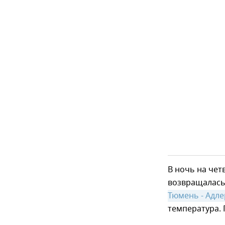
В ночь на чет
возвращалась 
Тюмень - Адле
температура. 