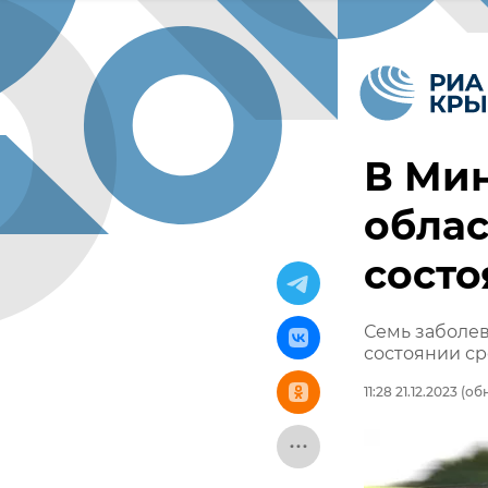
В Мин
облас
состо
Семь заболев
состоянии ср
11:28 21.12.2023
(обн