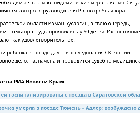
еобходимые противоэпидемические мероприятия. Ситу
 личном контроле руководителя Роспотребнадзора.
ратовской области Роман Бусаргин, в свою очередь,
симптомы простуды проявились у 60 детей. Их состояние
вают как удовлетворительное.
ти ребенка в поезде дальнего следования СК России
овное дело, назначена и проводится судебно-медицинс
же на РИА Новости Крым:
етей госпитализированы с поезда в Саратовской обл
вочка умерла в поезде Тюмень – Адлер: возбуждено 