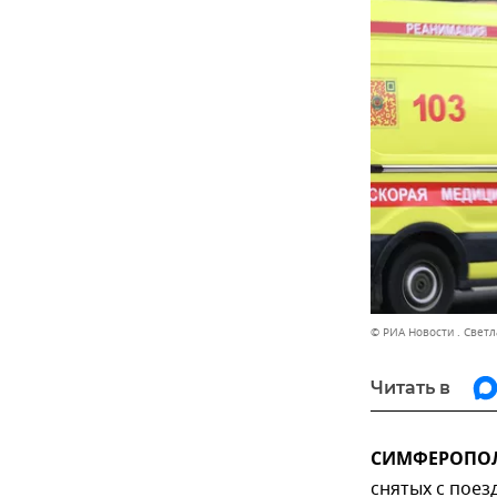
© РИА Новости . Свет
Читать в
СИМФЕРОПОЛЬ
снятых с поез