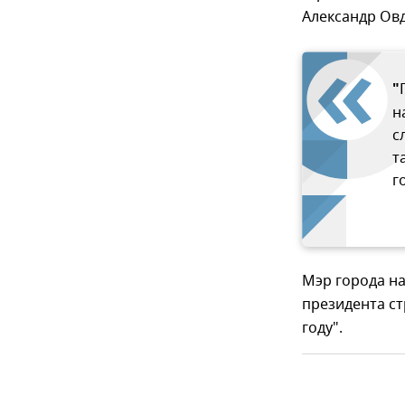
Александр Ов
"
н
с
т
г
Мэр города на
президента ст
году".