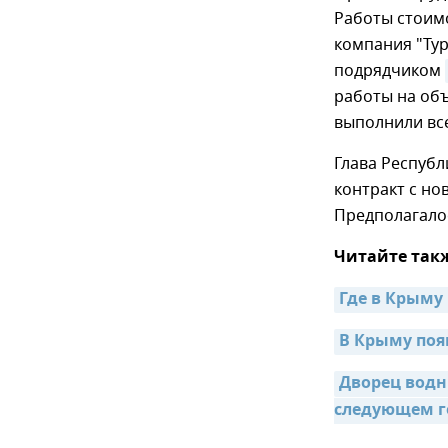
Работы стоим
компания "Тур
подрядчиком
работы на объ
выполнили все
Глава Республ
контракт с но
Предполагалос
Читайте так
Где в Крыму
В Крыму по
Дворец водн
следующем г