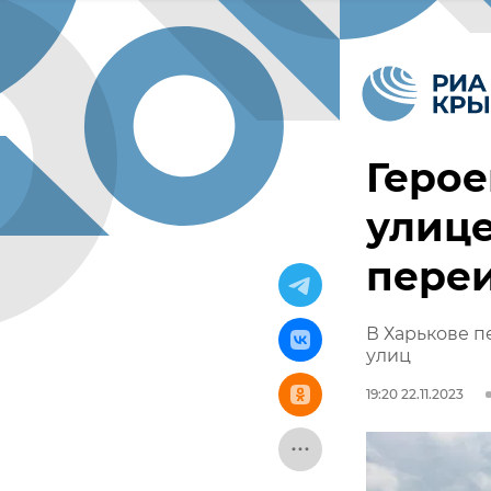
Герое
улице
переи
В Харькове п
улиц
19:20 22.11.2023