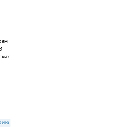
оем
В
ских
рию 