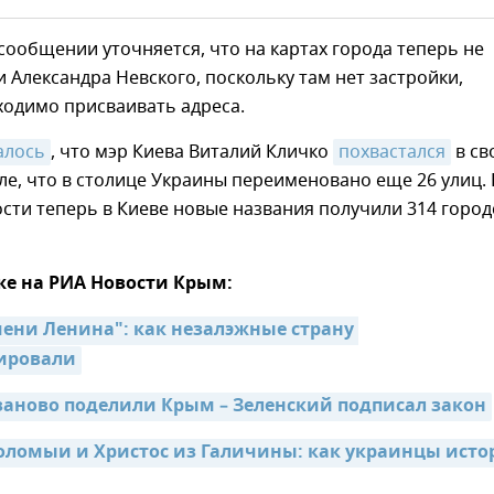
 сообщении уточняется, что на картах города теперь не
 Александра Невского, поскольку там нет застройки,
ходимо присваивать адреса.
алось
, что мэр Киева Виталий Кличко
похвастался
в св
ле, что в столице Украины переименовано еще 26 улиц. 
ти теперь в Киеве новые названия получили 314 город
же на РИА Новости Крым:
ени Ленина": как незалэжные страну 
ировали
заново поделили Крым – Зеленский подписал закон
оломыи и Христос из Галичины: как украинцы исто