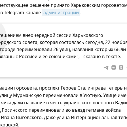
тветствующее решение принято Харьковским горсоветом
 в Telegram-канале
администрации
.
Решением внеочередной сессии Харьковского
ородского совета, которая состоялась сегодня, 22 ноября
 городе переименовали 26 улиц, названия которых были
вязаны с Россией и ее союзниками", - сказано в тексте.
мации горсовета, проспект Героев Сталинграда теперь 
 улицу Мурманскую переименовали в Уютную. Улице им
тчика дали название в честь украинского военного Вади
 Росинского переименовали во въезд гетмана войска
 Ивана Выговского. Даже улица Интернациональная теп
ковской.