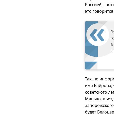
Россией, соо
это говорится
"
г
в
с
Так, по инфор
имя Байрона,
советского ле
Манько, въезд
Запорожского
будет Белоцер