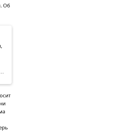
. Об
,
носит
ени
ма
ерь