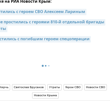
же на РИА Новости Крым:
стились с героем СВО Алексеем Лариным
е простились с героями 810-й отдельной бригады 
оты
стились с погибшим героем спецоперации
Керчь
Святослав Брусаков
Утраты
Герои СВО
Новости СВО
Новости Крыма