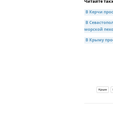
Читайте так
В Керчи про
В Севастопол
морской пех
В Крыму про
Крым