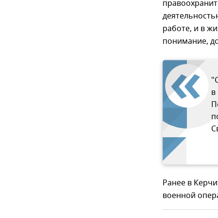
правоохранит
деятельностью
работе, и в ж
понимание, д
"
в
П
п
С
Ранее в Керчи
военной опе