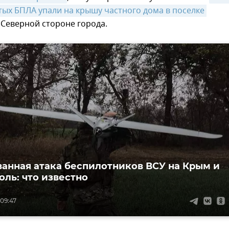
тых БПЛА упали на крышу частного дома в поселке 
 Северной стороне города.
анная атака беспилотников ВСУ на Крым и
оль: что известно
 09:47