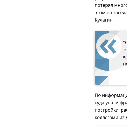
потерял мног
этом на засед
Кулагин.
"
т
к
п
По информации
куда упали фр
постройки, ра
коллегами из 