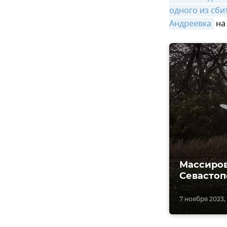
одного из сби
Андреевка
на
Массиров
Севастоп
7 ноября 2023,