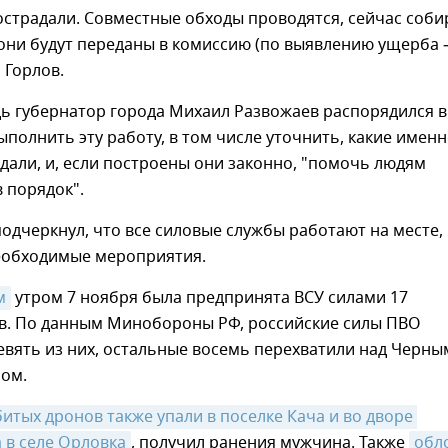
острадали. Совместные обходы проводятся, сейчас соб
они будут переданы в комиссию (по выявлению ущерба 
л Горлов.
ь губернатор города Михаил Развожаев распорядился в
ыполнить эту работу, в том числе уточнить, какие имен
дали, и, если построены они законно, "помочь людям
в порядок".
подчеркнул, что все силовые службы работают на месте,
еобходимые мероприятия.
м
утром 7 ноября была предпринята ВСУ силами 17
в. По данным Минобороны РФ, российские силы ПВО
вять из них, остальные восемь перехватили над Черны
ом.
итых дронов также упали в поселке Кача и во дворе 
 в селе Орловка
, получил ранения мужчина. Также
обл