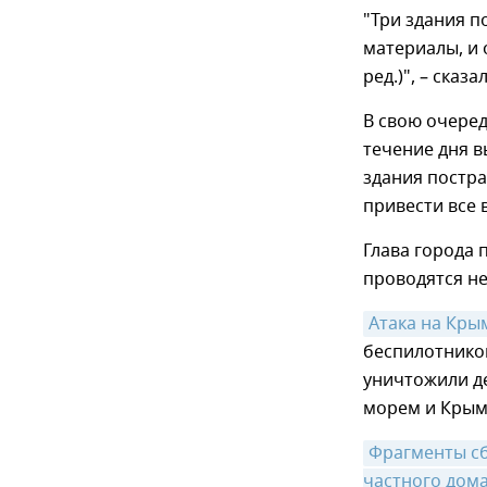
"Три здания п
материалы, и 
ред.)", – сказа
В свою очеред
течение дня в
здания постра
привести все 
Глава города 
проводятся н
Атака на Кры
беспилотнико
уничтожили де
морем и Крым
Фрагменты сб
частного дома