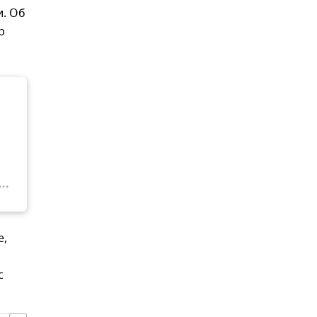
и. Об
р
е,
с