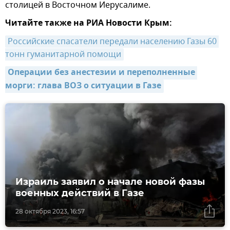
столицей в Восточном Иерусалиме.
Читайте также на РИА Новости Крым:
Российские спасатели передали населению Газы 60 
тонн гуманитарной помощи
Операции без анестезии и переполненные 
морги: глава ВОЗ о ситуации в Газе
Израиль заявил о начале новой фазы
военных действий в Газе
28 октября 2023, 16:57