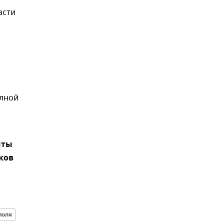
асти
олной
т
иты
ков
поля