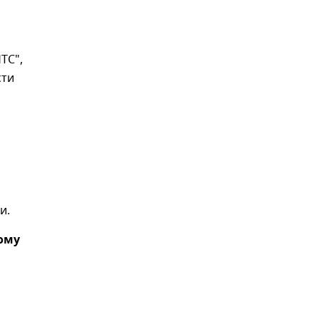
ТС",
сти
и.
ому