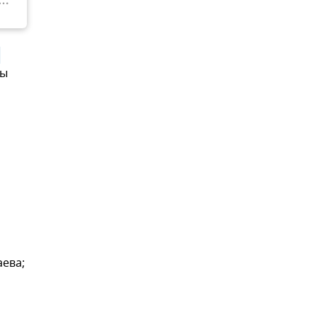
мы
ева;