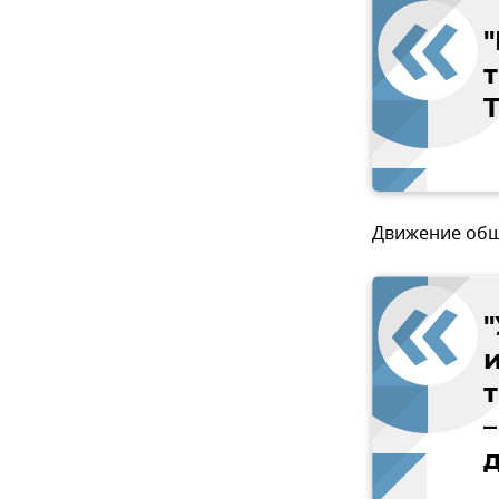
т
Движение общ