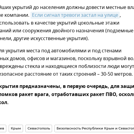
йших укрытий до населения должны довести местные вл
е компании.
Если сигнал тревоги застал на улице
,
спользовать в качестве укрытий цокольные этажи
аний или сооружения двойного назначения (подземные
нели, другие искусственные укрытия).
ля укрытия места под автомобилями и под стенами
ных домов, офисов и магазинов, поскольку взрывной в
овреждены стекла и находящиеся поблизости люди могу
езопасное расстояние от таких строений – 30-50 метров.
крытия предназначены, в первую очередь, для защ
ломков ракет врага, отработавших ракет ПВО, оскол
кол.
ев
Крым
Севастополь
Безопасность Республики Крым и Севасто