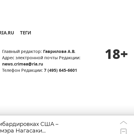
RIA.RU
ТЕГИ
18+
Главный редактор:
Гаврилова А.В.
Адрес электронной почты Редакции:
news.crimea@ria.ru
Телефон Редакции:
7 (495) 645-6601
омбардировках США –
Где в Севастопо
11:17
 мэра Нагасаки
свободной прод