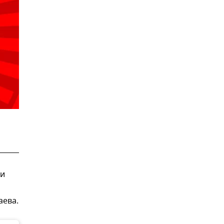
ли
аева.