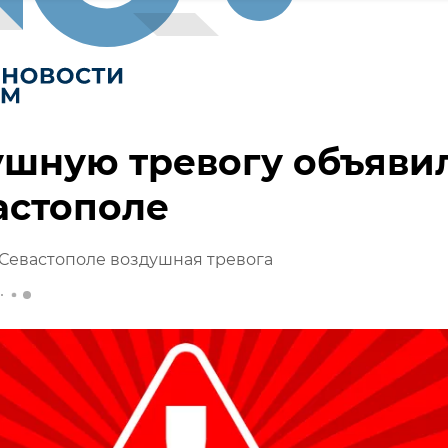
ушную тревогу объяви
астополе
 Севастополе воздушная тревога