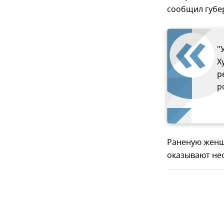
сообщил губе
"
Х
р
р
Раненую женщ
оказывают не