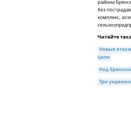
района Брянс
без пострадав
комплекс, хо
сельхозпредп
Читайте так
Новые атаки
цели
Над Брянско
Три украинс