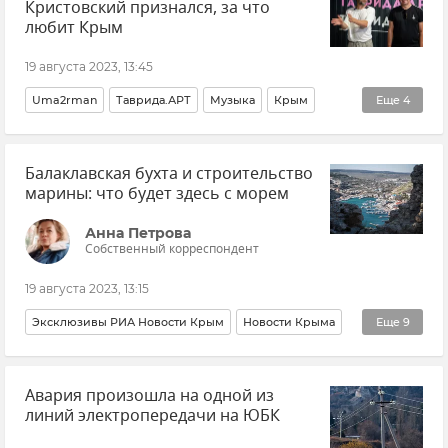
Кристовский признался, за что
Обстрелы ВСУ
любит Крым
19 августа 2023, 13:45
Uma2rman
Таврида.АРТ
Музыка
Крым
Еще
4
Общество
Культура
Судак
Новости Крыма
Балаклавская бухта и строительство
марины: что будет здесь с морем
Анна Петрова
Собственный корреспондент
19 августа 2023, 13:15
Эксклюзивы РИА Новости Крым
Новости Крыма
Еще
9
Севастополь
Балаклава
Алексей Петров
Авария произошла на одной из
ИнБЮМ
Наталья Орехова
Экология
линий электропередачи на ЮБК
Наталия Мильчакова