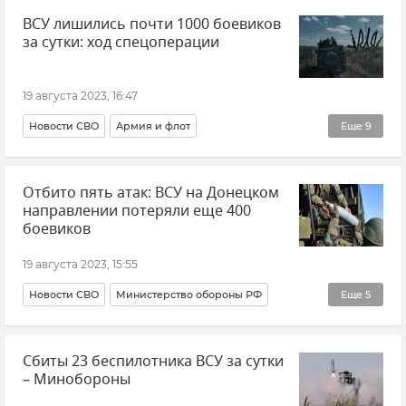
ВСУ лишились почти 1000 боевиков
космос
Космодром "Восточный"
Новости
за сутки: ход спецоперации
19 августа 2023, 16:47
Новости СВО
Армия и флот
Еще
9
Вооруженные силы России
Отбито пять атак: ВСУ на Донецком
Министерство обороны РФ
Купянск
направлении потеряли еще 400
Луганская Народная Республика (ЛНР)
боевиков
Харьковская область
19 августа 2023, 15:55
Донецкая Народная Республика (ДНР)
Новости СВО
Министерство обороны РФ
Еще
5
Запорожская область
Херсонская область
Армия и флот
Вооруженные силы России
Хмельницкая область
Сбиты 23 беспилотника ВСУ за сутки
Донецкая Народная Республика (ДНР)
– Минобороны
ВСУ (Вооруженные силы Украины)
Потери ВСУ