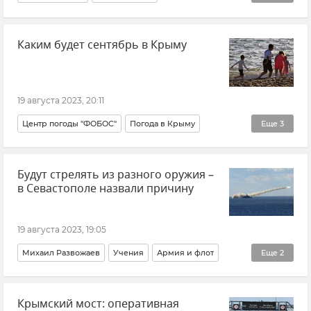
СБУ (Служба безопасности Украины)
Государственная Дума РФ
Василий Малюк
Каким будет сентябрь в Крыму
Здравоохранение в России
дети
ВОЗ
ОМС
19 августа 2023, 20:11
Центр погоды "ФОБОС"
Погода в Крыму
Еще
3
Крымская погода
Евгений Тишковец
Будут стрелять из разного оружия –
Отдых в Крыму
в Севастополе назвали причину
19 августа 2023, 19:05
Михаил Развожаев
Учения
Армия и флот
Еще
2
Севастополь
Новости Крыма
Крымский мост: оперативная