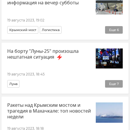
информация на вечер субботы
19 августа 2023, 19:02
Крымский мост
Логистика
Еще
6
Ситуация на дорогах Крыма
Транспорт
Керчь
На борту "Луны-25" произошла
Тамань
Крым
Краснодарский край
нештатная ситуация
19 августа 2023, 18:45
Луна
Еще
7
Первая в истории современной России миссия на Луну
Ракеты над Крымским мостом и
Роскосмос
Наука и технологии
Россия
трагедия в Махачкале: топ новостей
космос
Космодром "Восточный"
Новости
недели
19 августа 2023, 18:18