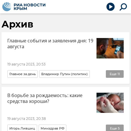
Архив
Главные события и заявления дня: 19
августа
19 августа 2023, 20:53
Главное за день
Владимир Путин (политик)
Еще
11
Новости СВО
Валерий Герасимов
В борьбе за рождаемость: какие
Московская область
Белгородская область
средства хороши?
Беспилотник (БПЛА, дрон)
Крымский мост
Культура
Игорь Ясулович
19 августа 2023, 20:38
ВСУ (Вооруженные силы Украины)
Игорь Лившиц
Минздрав РФ
Еще
5