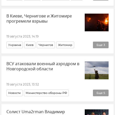
Кино
ГИТИС
Утраты
В Киеве, Чернигове и Житомире
прогремели взрывы
19 августа 2023, 14:19
Украина
Киев
Чернигов
Житомир
Еще
3
Винница
Львов
Взрыв
ВСУ атаковали военный аэродром в
Новгородской области
19 августа 2023, 13:52
Новости
Министерство обороны РФ
Еще
5
Новгородская область
Беспилотник (БПЛА, дрон)
Солист Uma2rman Владимир
Новости СВО
ВСУ (Вооруженные силы Украины)