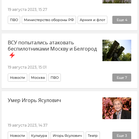
19 августа 2023, 15:27
ПВО
Министерство обороны РФ
Армия и флот
Еще
4
Вооруженные силы России
Новости СВО
ВСУ попытались атаковать
Беспилотник (БПЛА, дрон)
беспилотниками Москву и Белгород
ВСУ (Вооруженные силы Украины)
19 августа 2023, 15:01
Новости
Москва
ПВО
Еще
7
Вооруженные силы России
Умер Игорь Ясулович
Министерство обороны РФ
Беспилотник (БПЛА, дрон)
Белгородская область
Московская область
19 августа 2023, 14:37
ВСУ (Вооруженные силы Украины)
Обстрелы ВСУ
Новости
Культура
Игорь Ясулович
Театр
Еще
3