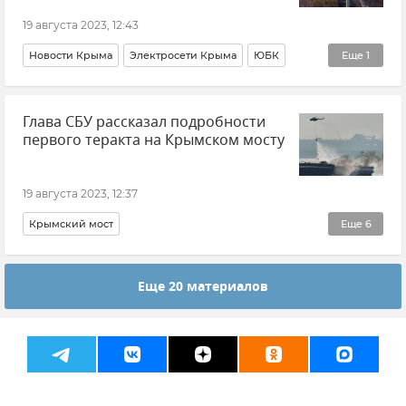
Реализация ФЦП в Крыму и Севастополе
19 августа 2023, 12:43
Владимир Путин (политик)
Новости Крыма
Электросети Крыма
ЮБК
Еще
1
Олег Крючков
Глава СБУ рассказал подробности
первого теракта на Крымском мосту
19 августа 2023, 12:37
Крымский мост
Еще
6
Безопасность Республики Крым и Севастополя
Еще 20 материалов
Новости
Украина
СБУ (Служба безопасности Украины)
Василий Малюк
Теракт