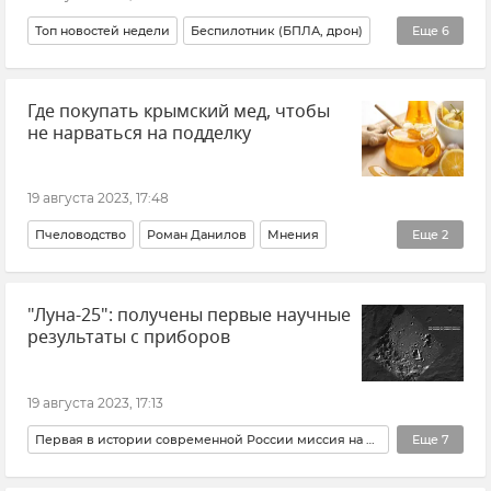
Топ новостей недели
Беспилотник (БПЛА, дрон)
Еще
6
ПВО
Сергей Аксенов
Где покупать крымский мед, чтобы
Взрыв и пожар на АЗС в Махачкале
не нарваться на подделку
Контрнаступление ВСУ
Старый Крым
ФСБ РФ (Федеральная служба безопасности Российской Федерации)
19 августа 2023, 17:48
Пчеловодство
Роман Данилов
Мнения
Еще
2
Минсельхоз Крыма
Ярмарка
"Луна-25": получены первые научные
результаты с приборов
19 августа 2023, 17:13
Первая в истории современной России миссия на Луну
Еще
7
Роскосмос
Луна
Наука и технологии
Россия