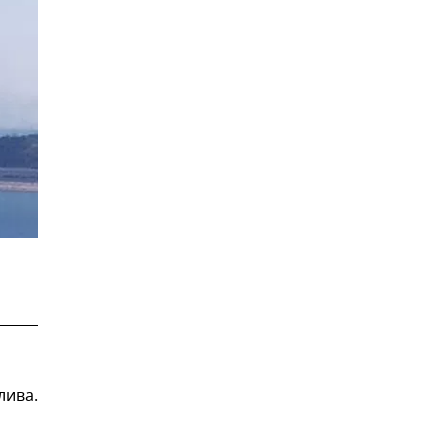
лива.