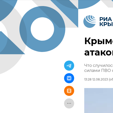
Крым
атако
Что случилос
силами ПВО с
13:28 12.08.2023
(об