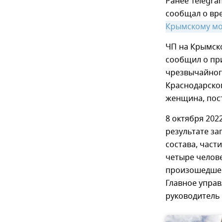
Ранее Telegra
сообщал о вр
Крымскому мо
ЧП на Крымско
сообщил о пр
чрезвычайног
Краснодарског
женщина, пос
8 октября 202
результате з
состава, час
четыре челове
произошедшее 
Главное упра
руководитель 