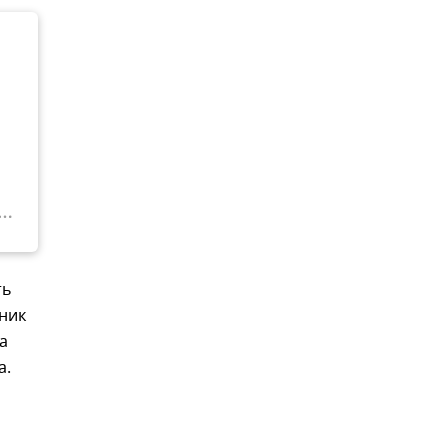
ть
ник
а
а.