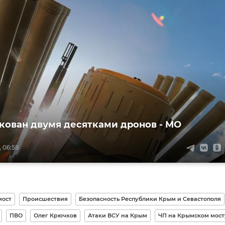
кован двумя десятками дронов - МО
, 06:58
мост
Происшествия
Безопасность Республики Крым и Севастополя
ПВО
Олег Крючков
Атаки ВСУ на Крым
ЧП на Крымском мост