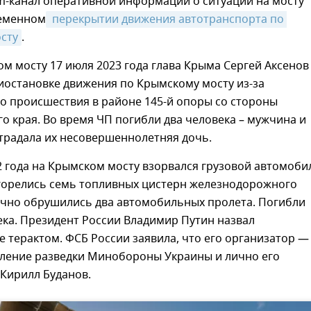
m-канал оперативной информации о ситуации на мосту
еменном
 перекрытии движения автотранспорта по 
сту
.
м мосту 17 июля 2023 года глава Крыма Сергей Аксенов
иостановке движения по Крымскому мосту из-за
о происшествия в районе 145-й опоры со стороны
о края. Во время ЧП погибли два человека – мужчина и
традала их несовершеннолетняя дочь.
2 года на Крымском мосту взорвался грузовой автомобил
агорелись семь топливных цистерн железнодорожного
тично обрушились два автомобильных пролета. Погибли
ка. Президент России Владимир Путин назвал
терактом. ФСБ России заявила, что его организатор —
вление разведки Минобороны Украины и лично его
Кирилл Буданов.