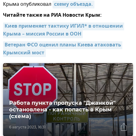
Крыма опубликовал
схему объезда.
Читайте также на РИА Новости Крым:
Киев применяет тактику ИГИЛ* в отношении 
Крыма – миссия России в ООН
Ветеран ФСО оценил планы Киева атаковать 
Крымский мост
Работа пункта пропуска "Джанкой"
остановлена - как попасть в Крым
(схема)
6 августа 2023, 16:31