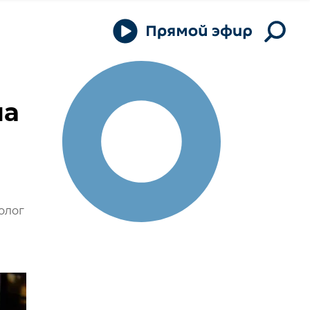
на
олог