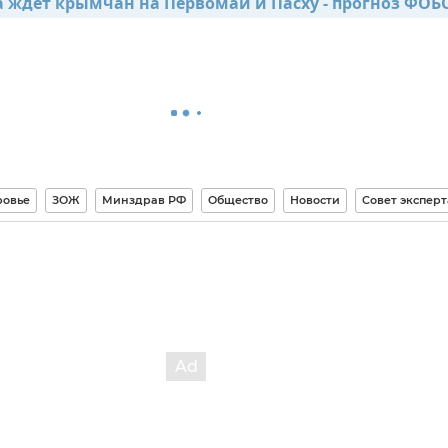
а ждет крымчан на Первомай и Пасху - прогноз ФОБ
ровье
ЗОЖ
Минздрав РФ
Общество
Новости
Совет эксперт