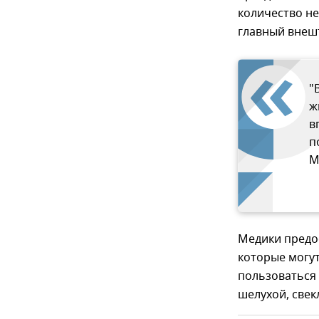
количество не
главный внеш
"
ж
в
п
М
Медики предо
которые могут
пользоваться
шелухой, свек