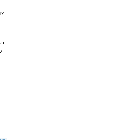
ых
ат
о