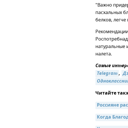
"Важно приде
пасхальных б
белков, легче
Рекомендации
Роспотребнадз
натуральные и
налета.
Самые интере
Telegram
,
Д
Одноклассни
Читайте так
Россияне ра
Когда Благо