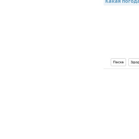
Какая погод
Пасха
Здо