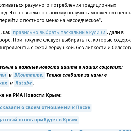
рживаться разумного потребления традиционных
люд. Это позволит организму получить множество ценн
 перейти с постного меню на мясоедческое".
, как
правильно выбрать пасхальные куличи
, дали в
оре. При покупке следует выбирать те, которые содерж
нгредиенты, с сухой верхушкой, без липкости и белесог
сные и важные новости ищите в наших соцсетях:
зен
и
ВКонтакте.
Также следите за нами в
ках
и
Rutube
.
же на РИА Новости Крым:
ссказали о своем отношении к Пасхе
датный огонь прибудет в Крым