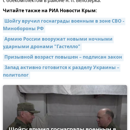
с боекомплектом в районе н. п. Белозерка.
Читайте также на РИА Новости Крым:
Шойгу вручил госнаграды военным в зоне СВО - 
Минобороны РФ
Армию России вооружат новыми ночными 
ударными дронами "Гастелло"
Призывной возраст повышен – подписан закон
Запад активно готовится к разделу Украины – 
политолог
Шойгу вручил госнаграды военным в