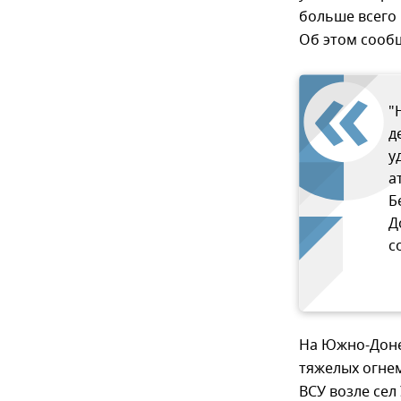
больше всего
Об этом сооб
"
д
у
а
Б
Д
с
На Южно-Доне
тяжелых огнем
ВСУ возле сел