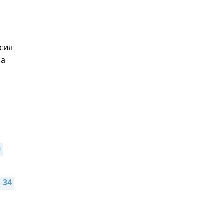
сил
на
 
34 