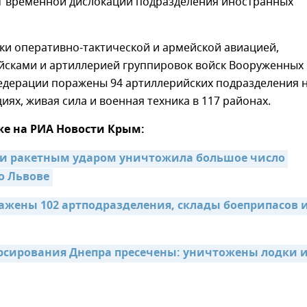
т временной дислокации подразделения иностранных
тки оперативно-тактической и армейской авиацией,
йсками и артиллерией группировок войск Вооруженных 
едерации поражены 94 артиллерийских подразделения 
иях, живая сила и военная техника в 117 районах.
же на РИА Новости Крым:
и ракетным ударом уничтожила большое число 
о Львове
ражены 102 артподразделения, склады боеприпасов и
сирования Днепра пресечены: уничтожены лодки и 