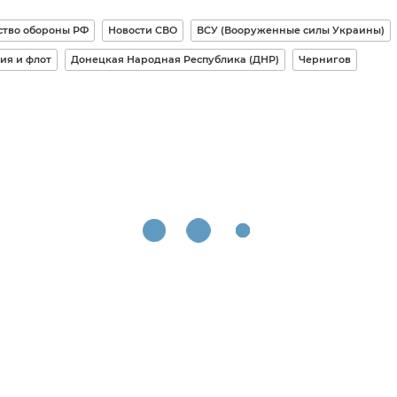
тво обороны РФ
Новости СВО
ВСУ (Вооруженные силы Украины)
ия и флот
Донецкая Народная Республика (ДНР)
Чернигов