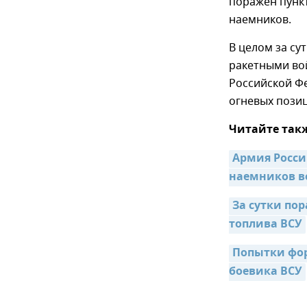
поражен пунк
наемников.
В целом за су
ракетными во
Российской Ф
огневых позиц
Читайте так
Армия Росси
наемников в
За сутки по
топлива ВСУ
Попытки фор
боевика ВСУ