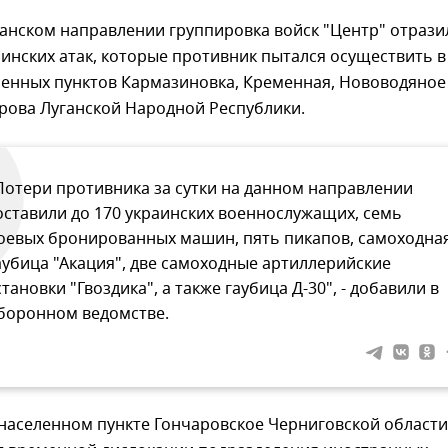
анском направлении группировка войск "Центр" отрази
инских атак, которые противник пытался осуществить в
ленных пунктов Кармазиновка, Кременная, Нововодяное
рова Луганской Народной Республики.
Потери противника за сутки на данном направлении
оставили до 170 украинских военнослужащих, семь
оевых бронированных машин, пять пикапов, самоходна
аубица "Акация", две самоходные артиллерийские
становки "Гвоздика", а также гаубица Д-30", - добавили в
боронном ведомстве.
 населенном пункте Гончаровское Черниговской области