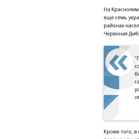
На Краснолим
еще семь укра
районах насе
Червоная Диб
"
с
б
г
у
о
Кроме того, в