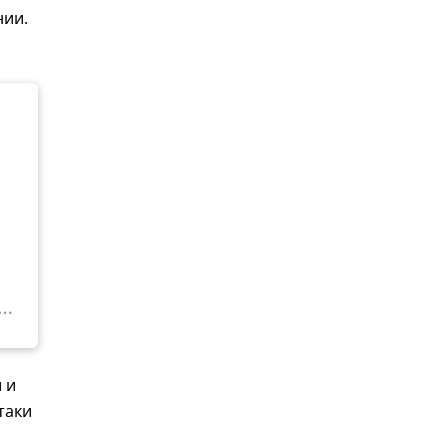
нии.
 и
таки