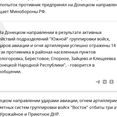
 попыток противник предпринял на Донецком направле
щает Минобороны РФ.
На Донецком направлении в результате активных
ействий подразделений "Южной" группировки войск,
даров авиации и огня артиллерии успешно отражены 14
так противника в районах населенных пунктов
елогоровка, Берестовое, Спорное, Зайцево и Клещеевка
онецкой Народной Республики", - говорится в
ообщении.
цком направлении ударами авиации, огнем артиллерии
етных систем группировки войск "Восток" отбиты три а
 Урожайное и Приютное ДНР.