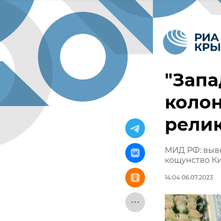
"Запа
колон
релик
МИД РФ: выво
кощунство Ки
14:04 06.07.2023