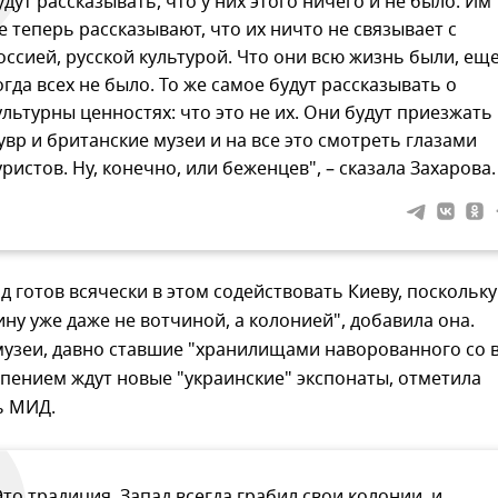
удут рассказывать, что у них этого ничего и не было. Им
е теперь рассказывают, что их ничто не связывает с
оссией, русской культурой. Что они всю жизнь были, ещ
огда всех не было. То же самое будут рассказывать о
ультурны ценностях: что это не их. Они будут приезжать 
увр и британские музеи и на все это смотреть глазами
уристов. Ну, конечно, или беженцев", – сказала Захарова.
д готов всячески в этом содействовать Киеву, поскольку
ину уже даже не вотчиной, а колонией", добавила она.
музеи, давно ставшие "хранилищами наворованного со 
рпением ждут новые "украинские" экспонаты, отметила
ь МИД.
Это традиция, Запад всегда грабил свои колонии, и