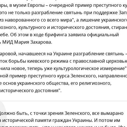
ры, в музеи Европы – очередной пример преступного к
 это не только разграбление святынь при поддержке Зап
из наворованного со всего мира", а лишение украинског
озного, культурного и исторического достояния, стира
себе. Об этом в ходе брифинга заявила официальный
ь МИД Мария Захарова.
аровой, начавшееся на Украине разграбление святынь 
ток борьбы киевского режима с православной церковь
чила новое, теперь уже культурологическое измерение".
ной пример преступного курса Зеленского, направленн
 основ украинского общества, его религиозного,
 исторического достояния".
Должно быть, с точки зрения Зеленского, все вымарано
з исторической памяти граждан Украины. И потом им