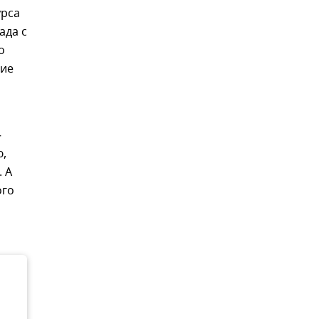
урса
ада с
о
ние
–
ю,
 А
ого