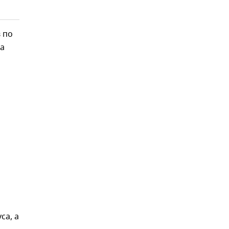
 по
ла
са, а