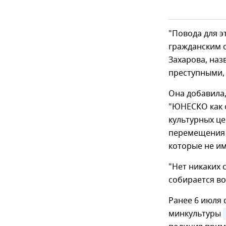
"Повода для э
гражданским о
Захарова, наз
преступными,
Она добавила
"ЮНЕСКО как 
культурных це
перемещения в
которые не им
"Нет никаких 
собирается во
Ранее 6 июля 
минкультуры