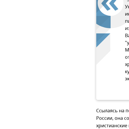
У
и
п
и
В
"
М
о
х
к
э
Ссылаясь на 
России, она с
христианские 