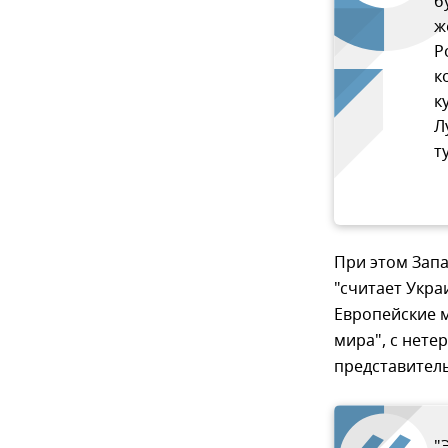
б
ж
Р
к
к
Л
т
При этом Запа
"считает Укра
Европейские 
мира", с нете
представител
"