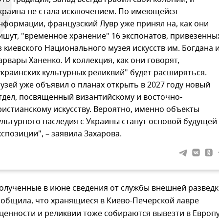
краина не стала исключением. По имеющейся
нформации, французский Лувр уже принял на, как они
ишут, "временное хранение" 16 экспонатов, привезенны
з киевского Национального музея искусств им. Богдана 
арвары Ханенко. И коллекция, как они говорят,
украинских культурных реликвий" будет расширяться.
узей уже объявил о планах открыть в 2027 году новый
тдел, посвященный византийскому и восточно-
ристианскому искусству. Вероятно, именно объекты
ультурного наследия с Украины станут основой будущей
кспозиции", – заявила Захарова.
полученные в июне сведения от службы внешней развед
ообщила, что хранящиеся в Киево-Печерской лавре
ценности и реликвии тоже собираются вывезти в Европ