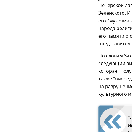
Печерской лав
Зеленского. И
его "музеями 
народа религи
его памяти о 
представител
По словам Зах
следующий ви
которая "полу
также "очеред
на разрушение
культурного и
"
и