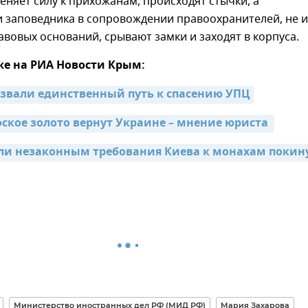
няет силу к прихожанам, происходят стычки, а
и заповедника в сопровождении правоохранителей, не 
авовых оснований, срывают замки и заходят в корпуса.
же на РИА Новости Крым:
азвали единственный путь к спасению УПЦ
ское золото вернут Украине – мнение юриста 
ли незаконным требования Киева к монахам покину
Министерство иностранных дел РФ (МИД РФ)
Мария Захарова