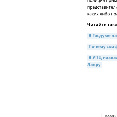
полиция приме
представител
каких-либо пр
Читайте так
В Госдуме н
Почему скиф
В УПЦ назва
Лавру
Новости